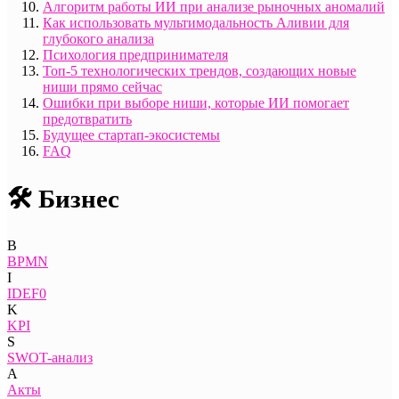
Алгоритм работы ИИ при анализе рыночных аномалий
Как использовать мультимодальность Аливии для
глубокого анализа
Психология предпринимателя
Топ-5 технологических трендов, создающих новые
ниши прямо сейчас
Ошибки при выборе ниши, которые ИИ помогает
предотвратить
Будущее стартап-экосистемы
FAQ
🛠️ Бизнес
B
BPMN
I
IDEF0
K
KPI
S
SWOT-анализ
А
Акты