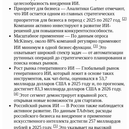
целесообразность внедрения ИИ.
Приоритет для бизнеса — Аналитики Gartner отмечают,
что ИИ остается одним из главных стратегических
[
2
]
приоритетов для бизнеса в период с 2025 по 2027 год.
Компании активно инвестируют в развитие ИИ-
решений для повышения конкурентоспособности.
Масштабное применение — По данным опроса
McKinsey, около 88% компаний регулярно применяют
[
3
]
ИИ минимум в одной бизнес-функции.
Это
охватывает широкий спектр задач — от автоматизации
рутинных операций до стратегического планирования и
поиска новых рынков.
Рост рынка генеративного ИИ — Глобальный рынок
генеративного ИИ, который лежит в основе таких
инструментов, как чат-боты, оценивался в 53,7
миллиарда долларов США в 2025 году и, по прогнозам,
достигнет 83,3 миллиарда долларов США в 2026 году.
[
4
]
Этот сегмент демонстрирует взрывной рост,
открывая новые возможности для стартапов.
Российский рынок ИИ — В России также наблюдается
активное развитие. По данным TAdviser, расходы
российского бизнеса на внедрение и применение
искусственного интеллекта достигли 257 миллиардов
[
5
]
рублей в 2025 году.
Это указывает на высокий