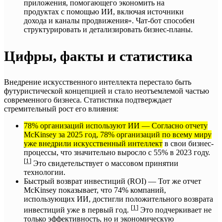
приложения, помогающего экономить на
продуктах с помощью ИИ, включая источники
дохода и каналы продвижения». Чат-бот способен
структурировать и детализировать бизнес-планы.
Цифры, факты и статистика
Внедрение искусственного интеллекта перестало быть
футуристической концепцией и стало неотъемлемой частью
современного бизнеса. Статистика подтверждает
стремительный рост его влияния:
78% организаций используют ИИ — Согласно отчету
McKinsey за 2025 год, 78% организаций по всему миру
уже внедрили искусственный интеллект
в свои бизнес-
процессы, что значительно выросло с 55% в 2023 году.
[
1
]
Это свидетельствует о массовом принятии
технологии.
Быстрый возврат инвестиций (ROI) — Тот же отчет
McKinsey показывает, что 74% компаний,
использующих ИИ, достигли положительного возврата
[
1
]
инвестиций уже в первый год.
Это подчеркивает не
только эффективность, но и экономическую