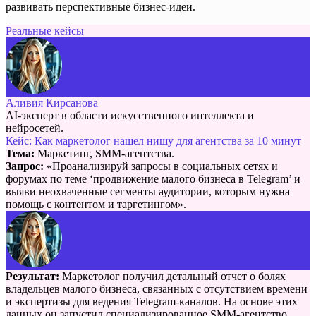
развивать перспективные бизнес-идеи.
Реальные кейсы
Аливия Кирсанова
AI-эксперт в области искусственного интеллекта и
нейросетей.
Кейс: Как маркетолог нашел нишу для агентства за 10 минут
Тема:
Маркетинг, SMM-агентства.
Запрос:
«Проанализируй запросы в социальных сетях и
форумах по теме ‘продвижение малого бизнеса в Telegram’ и
выяви неохваченные сегменты аудитории, которым нужна
помощь с контентом и таргетингом».
Результат:
Маркетолог получил детальный отчет о болях
владельцев малого бизнеса, связанных с отсутствием времени
и экспертизы для ведения Telegram-каналов. На основе этих
данных он запустил специализированное SMM-агентство,