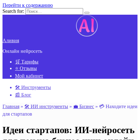
Перейти к содержанию
Search for:
Аливия
Онлайн нейросеть
🛒 Тарифы
⭐ Отзывы
Мой кабинет
🛠️ Инструменты
📰 Блог
Главная
»
🛠️ ИИ инструменты
»
💼 Бизнес
»
💳 Находите идеи
для стартапов
Идеи стартапов: ИИ-нейросеть