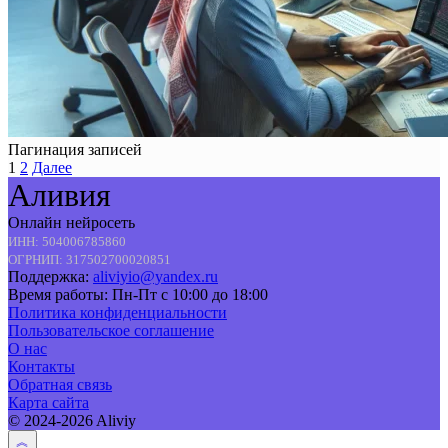
Пагинация записей
1
2
Далее
Аливия
Онлайн нейросеть
ИНН: 504006785860
ОГРНИП: 317502700020851
Поддержка:
aliviyio@yandex.ru
Время работы: Пн-Пт с 10:00 до 18:00
Политика конфиденциальности
Пользовательское соглашение
О нас
Контакты
Обратная связь
Карта сайта
© 2024-2026 Aliviy