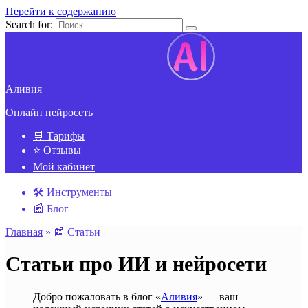
Перейти к содержанию
Search for:
Аливия
Онлайн нейросеть
🛒 Тарифы
⭐ Отзывы
Мой кабинет
🛠️ Инструменты
📰 Блог
Главная
»
📰 Статьи
Статьи про ИИ и нейросети
Добро пожаловать в блог «
Аливия
» — ваш