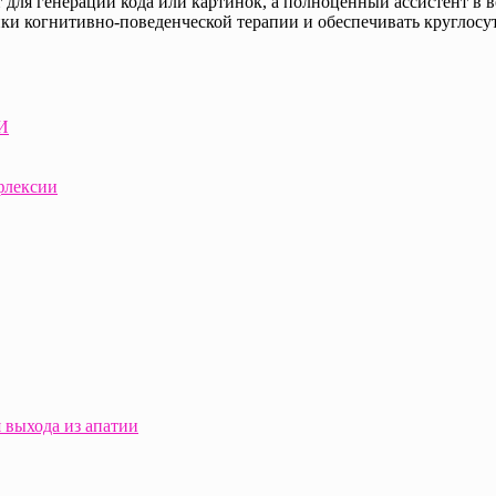
 для генерации кода или картинок, а полноценный ассистент в 
ики когнитивно-поведенческой терапии и обеспечивать круглос
ИИ
флексии
я выхода из апатии