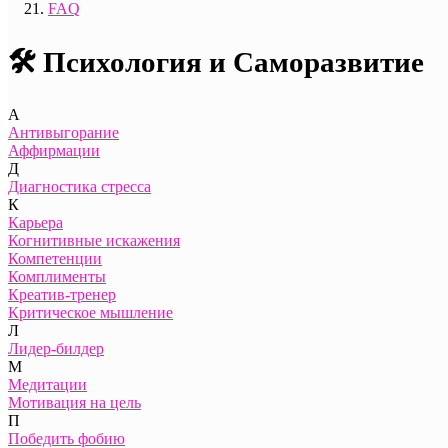
FAQ
🛠️ Психология и Саморазвитие
А
Антивыгорание
Аффирмации
Д
Диагностика стресса
К
Карьера
Когнитивные искажения
Компетенции
Комплименты
Креатив-тренер
Критическое мышление
Л
Лидер-билдер
М
Медитации
Мотивация на цель
П
Победить фобию