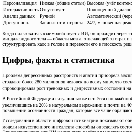
Персонализация
Низкая (общие статьи)
Высокая (учёт контекс
Интерактивность
Отсутствует
Полноценный диалог
Анализ данных
Ручной
Автоматический (чере
Доступность
Зависит от интернета
24/7, мгновенная реа
Когда пользователь взаимодействует с ИИ, он проходит через 
миндалевидного тела — области мозга, отвечающей за страх и 
структурировать хаос в голове и перевести его в плоскость реш
Цифры, факты и статистика
Проблема депрессивных расстройств и апатии приобрела мас
страдают более 280 миллионов человек по всему миру, что сос
спровоцировала рост тревожных и депрессивных состояний на 
В Российской Федерации ситуация также остаётся напряжённой
увеличившись на 20% в натуральном выражении и почти на 4
повышении осознанности граждан, которые всё чаще обращают
Исследования в области цифровой психиатрии показывают обн
модели искусственного интеллекта способны определять состо