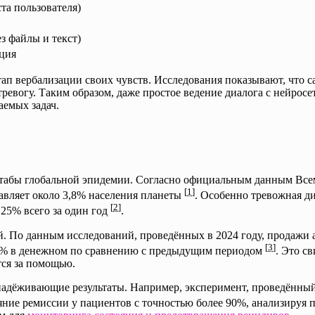
та пользователя)
з файлы и текст)
кция
этап вербализации своих чувств. Исследования показывают, что 
тревогу. Таким образом, даже простое ведение диалога с нейрос
аемых задач.
штабы глобальной эпидемии. Согласно официальным данным Все
[
1
]
тавляет около 3,8% населения планеты
. Особенно тревожная д
[
2
]
25% всего за один год
.
. По данным исследований, проведённых в 2024 году, продажи 
[
3
]
0% в денежном по сравнению с предыдущим периодом
. Это св
ся за помощью.
адёживающие результаты. Например, эксперимент, проведённый
яние ремиссии у пациентов с точностью более 90%, анализируя