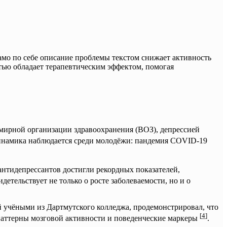
само по себе описание проблемы текстом снижает активность
етью обладает терапевтическим эффектом, помогая
мирной организации здравоохранения (ВОЗ), депрессией
инамика наблюдается среди молодёжи: пандемия COVID-19
антидепрессантов достигли рекордных показателей,
идетельствует не только о росте заболеваемости, но и о
 учёными из Дартмутского колледжа, продемонстрировал, что
[
4
]
 паттерны мозговой активности и поведенческие маркеры
.