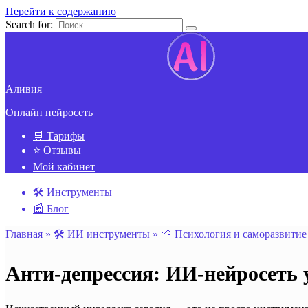
Перейти к содержанию
Search for:
Аливия
Онлайн нейросеть
🛒 Тарифы
⭐ Отзывы
Мой кабинет
🛠️ Инструменты
📰 Блог
Главная
»
🛠️ ИИ инструменты
»
🌱 Психология и cаморазвитие
Анти-депрессия: ИИ-нейросеть 