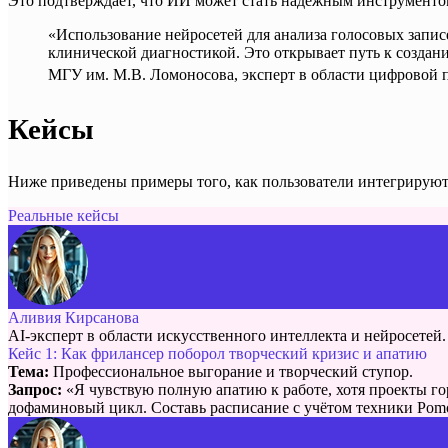
Это подтверждает, что ИИ может стать надёжным инструмент
«Использование нейросетей для анализа голосовых запис
клинической диагностикой. Это открывает путь к созда
МГУ им. М.В. Ломоносова, эксперт в области цифровой
Кейсы
Ниже приведены примеры того, как пользователи интегрируют 
Реальные кейсы
Аливия Кирсанова
AI-эксперт в области искусственного интеллекта и нейросетей.
Кейс 1: Как фрилансер поборол творческий кризис и апатию
Тема:
Профессиональное выгорание и творческий ступор.
Запрос:
«Я чувствую полную апатию к работе, хотя проекты го
дофаминовый цикл. Составь расписание с учётом техники Pom