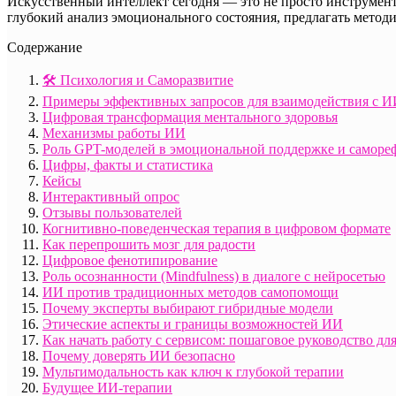
Искусственный интеллект сегодня — это не просто инструмент
глубокий анализ эмоционального состояния, предлагать метод
Содержание
🛠️ Психология и Саморазвитие
Примеры эффективных запросов для взаимодействия с 
Цифровая трансформация ментального здоровья
Механизмы работы ИИ
Роль GPT-моделей в эмоциональной поддержке и саморе
Цифры, факты и статистика
Кейсы
Интерактивный опрос
Отзывы пользователей
Когнитивно-поведенческая терапия в цифровом формате
Как перепрошить мозг для радости
Цифровое фенотипирование
Роль осознанности (Mindfulness) в диалоге с нейросетью
ИИ против традиционных методов самопомощи
Почему эксперты выбирают гибридные модели
Этические аспекты и границы возможностей ИИ
Как начать работу с сервисом: пошаговое руководство дл
Почему доверять ИИ безопасно
Мультимодальность как ключ к глубокой терапии
Будущее ИИ-терапии