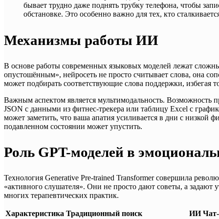
бывает трудно даже поднять трубку телефона, чтобы запи
обстановке. Это особенно важно для тех, кто сталкивает
Механизмы работы ИИ
В основе работы современных языковых моделей лежат сложные
опустошённым», нейросеть не просто считывает слова, она со
может подбирать соответствующие слова поддержки, избегая то
Важным аспектом является мультимодальность. Возможность 
JSON с данными из фитнес-трекера или таблицу Excel с графи
может заметить, что ваша апатия усиливается в дни с низкой 
подавленном состоянии может упустить.
Роль GPT-моделей в эмоциональ
Технология Generative Pre-trained Transformer совершила рев
«активного слушателя». Они не просто дают советы, а задают 
многих терапевтических практик.
Характеристика
Традиционный поиск
ИИ Чат-