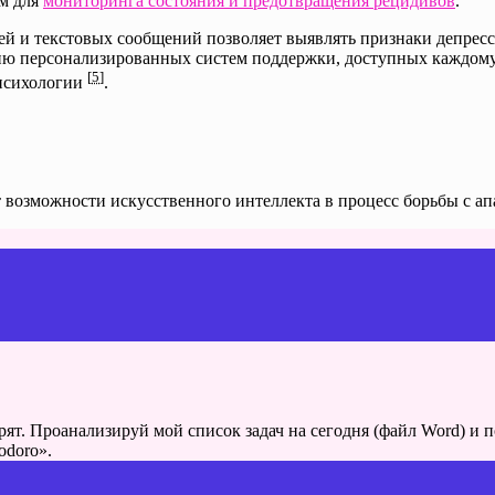
ом для
мониторинга состояния и предотвращения рецидивов
.
ей и текстовых сообщений позволяет выявлять признаки депресс
нию персонализированных систем поддержки, доступных каждому
[
5
]
 психологии
.
возможности искусственного интеллекта в процесс борьбы с ап
рят. Проанализируй мой список задач на сегодня (файл Word) и 
odoro».