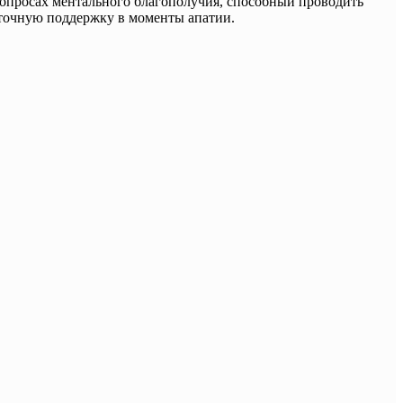
вопросах ментального благополучия, способный проводить
уточную поддержку в моменты апатии.