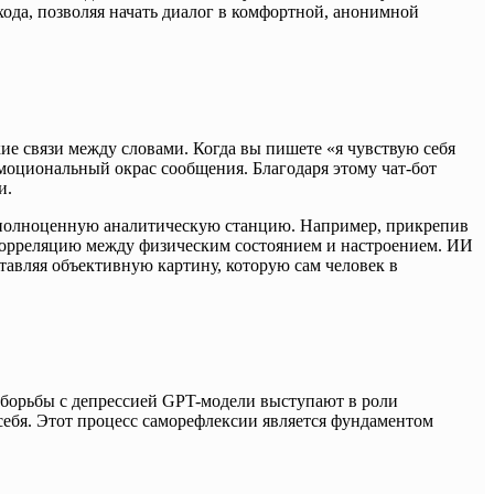
хода, позволяя начать диалог в комфортной, анонимной
е связи между словами. Когда вы пишете «я чувствую себя
эмоциональный окрас сообщения. Благодаря этому чат-бот
и.
 полноценную аналитическую станцию. Например, прикрепив
ь корреляцию между физическим состоянием и настроением. ИИ
тавляя объективную картину, которую сам человек в
е борьбы с депрессией GPT-модели выступают в роли
 себя. Этот процесс саморефлексии является фундаментом