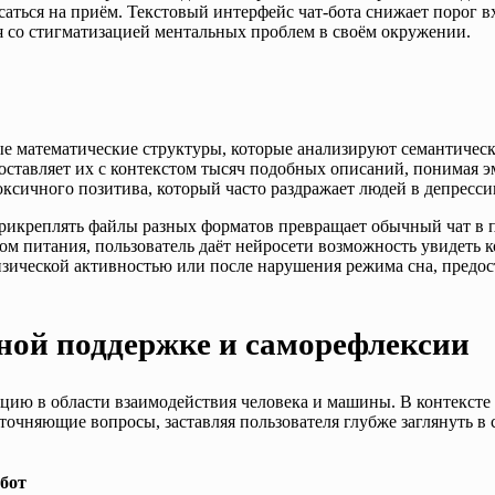
саться на приём. Текстовый интерфейс чат-бота снижает порог в
ся со стигматизацией ментальных проблем в своём окружении.
 математические структуры, которые анализируют семантически
поставляет их с контекстом тысяч подобных описаний, понимая 
ксичного позитива, который часто раздражает людей в депресси
прикреплять файлы разных форматов превращает обычный чат в
ком питания, пользователь даёт нейросети возможность увидет
физической активностью или после нарушения режима сна, предос
ной поддержке и саморефлексии
олюцию в области взаимодействия человека и машины. В контекст
уточняющие вопросы, заставляя пользователя глубже заглянуть в
бот