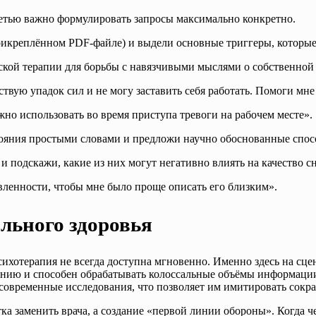
сетью важно формулировать запросы максимально конкретно.
рикреплённом PDF-файле) и выдели основные триггеры, которые
ской терапии для борьбы с навязчивыми мыслями о собственной
вую упадок сил и не могу заставить себя работать. Помоги мне 
но использовать во время приступа тревоги на рабочем месте».
ояния простыми словами и предложи научно обоснованные спос
 подскажи, какие из них могут негативно влиять на качество с
вленности, чтобы мне было проще описать его близким».
льного здоровья
хотерапия не всегда доступна мгновенно. Именно здесь на сцен
анию и способен обрабатывать колоссальные объёмы информации
современные исследования, что позволяет им имитировать сокр
а заменить врача, а создание «первой линии обороны». Когда че