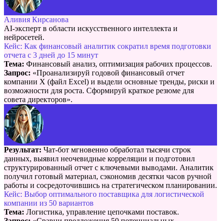
Аливия Кирсанова
AI-эксперт в области искусственного интеллекта и
нейросетей.
Кейс: Как финансовый аналитик сократил время подготовки
отчета с 3 дней до 15 минут
Тема:
Финансовый анализ, оптимизация рабочих процессов.
Запрос:
«Проанализируй годовой финансовый отчет
компании X (файл Excel) и выдели основные тренды, риски и
возможности для роста. Сформируй краткое резюме для
совета директоров».
Результат:
Чат-бот мгновенно обработал тысячи строк
данных, выявил неочевидные корреляции и подготовил
структурированный отчет с ключевыми выводами. Аналитик
получил готовый материал, сэкономив десятки часов ручной
работы и сосредоточившись на стратегическом планировании.
Кейс: Выбор оптимального поставщика для логистической
компании из 50 вариантов
Тема:
Логистика, управление цепочками поставок.
Запрос:
«Сравни предложения 50 потенциальных