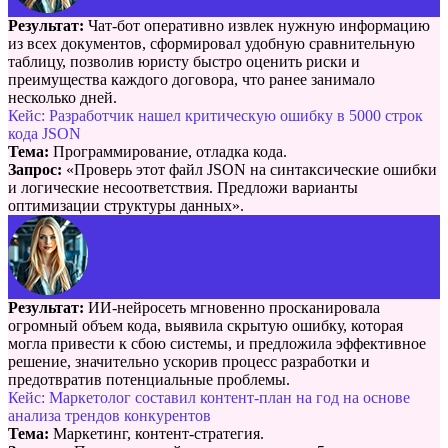
Результат:
Чат-бот оперативно извлек нужную информацию
из всех документов, сформировал удобную сравнительную
таблицу, позволив юристу быстро оценить риски и
преимущества каждого договора, что ранее занимало
несколько дней.
Кейс: Разработчик нашел критическую ошибку в 5000 строк
кода JSON
Тема:
Программирование, отладка кода.
Запрос:
«Проверь этот файл JSON на синтаксические ошибки
и логические несоответствия. Предложи варианты
оптимизации структуры данных».
Результат:
ИИ-нейросеть мгновенно просканировала
огромный объем кода, выявила скрытую ошибку, которая
могла привести к сбою системы, и предложила эффективное
решение, значительно ускорив процесс разработки и
предотвратив потенциальные проблемы.
Кейс: Маркетолог составил контент-план на год на основе
анализа трендов конкурентов
Тема:
Маркетинг, контент-стратегия.