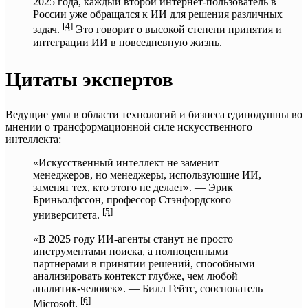
2025 года, каждый второй интернет-пользователь в
России уже обращался к ИИ для решения различных
[
4
]
задач.
Это говорит о высокой степени принятия и
интеграции ИИ в повседневную жизнь.
Цитаты экспертов
Ведущие умы в области технологий и бизнеса единодушны во
мнении о трансформационной силе искусственного
интеллекта:
«Искусственный интеллект не заменит
менеджеров, но менеджеры, использующие ИИ,
заменят тех, кто этого не делает». — Эрик
Бриньолфссон, профессор Стэнфордского
[
5
]
университета.
«В 2025 году ИИ-агенты станут не просто
инструментами поиска, а полноценными
партнерами в принятии решений, способными
анализировать контекст глубже, чем любой
аналитик-человек». — Билл Гейтс, сооснователь
[
6
]
Microsoft.