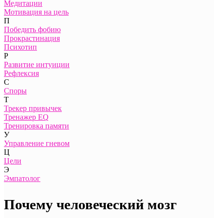
Медитации
Мотивация на цель
П
Победить фобию
Прокрастинация
Психотип
Р
Развитие интуиции
Рефлексия
С
Споры
Т
Трекер привычек
Тренажер EQ
Тренировка памяти
У
Управление гневом
Ц
Цели
Э
Эмпатолог
Почему человеческий мозг