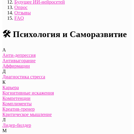
Будущее ИИ-нейросетей
Опрос
Отзывы
FAQ
🛠️ Психология и Саморазвитие
А
Анти-депрессия
Антивыгорание
Аффирмации
Д
Диагностика стресса
К
Карьера
Когнитивные искажения
Компетенции
Комплименты
Креатив-тренер
Критическое мышление
Л
Лидер-билдер
М