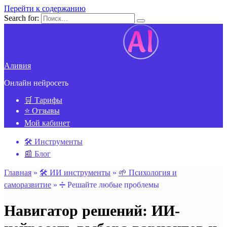
Перейти к содержанию
Search for:
Аливия
Онлайн нейросеть
🛒 Тарифы
⭐ Отзывы
Мой кабинет
🛠️ Инструменты
📰 Блог
Главная
»
🛠️ ИИ инструменты
»
🌱 Психология и
cаморазвитие
»
➗ Решайте любые проблемы
Навигатор решений: ИИ-