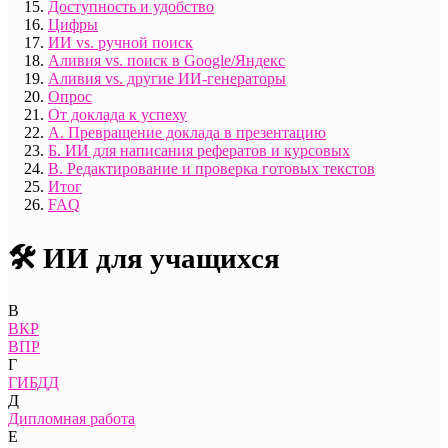
Доступность и удобство
Цифры
ИИ vs. ручной поиск
Аливия vs. поиск в Google/Яндекс
Аливия vs. другие ИИ-генераторы
Опрос
От доклада к успеху
А. Превращение доклада в презентацию
Б. ИИ для написания рефератов и курсовых
В. Редактирование и проверка готовых текстов
Итог
FAQ
🛠️ ИИ для учащихся
В
ВКР
ВПР
Г
ГИБДД
Д
Дипломная работа
Е