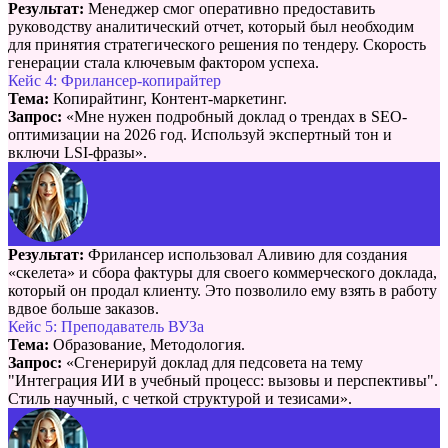
Результат:
Менеджер смог оперативно предоставить
руководству аналитический отчет, который был необходим
для принятия стратегического решения по тендеру. Скорость
генерации стала ключевым фактором успеха.
Кейс 4: Фрилансер-копирайтер
Тема:
Копирайтинг, Контент-маркетинг.
Запрос:
«Мне нужен подробный доклад о трендах в SEO-
оптимизации на 2026 год. Используй экспертный тон и
включи LSI-фразы».
Результат:
Фрилансер использовал Аливию для создания
«скелета» и сбора фактуры для своего коммерческого доклада,
который он продал клиенту. Это позволило ему взять в работу
вдвое больше заказов.
Кейс 5: Преподаватель ВУЗа
Тема:
Образование, Методология.
Запрос:
«Сгенерируй доклад для педсовета на тему
"Интеграция ИИ в учебный процесс: вызовы и перспективы".
Стиль научный, с четкой структурой и тезисами».