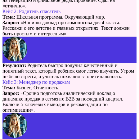
на генерацию и финальное редактирование. Сдал на
«отлично».
Кейс 2: Родитель-спасатель
Тема:
Школьная программа, Окружающий мир.
Запрос:
«Напиши доклад про ломоносова для 4 класса.
Расскажи о его детстве и главных открытиях. Текст должен
быть простым и интересным».
Результат:
Родитель быстро получил качественный и
понятный текст, который ребенок смог легко выучить. Утром
не было стресса, а учитель похвалил за оригинальность.
Кейс 3: Менеджер по продажам
Тема:
Бизнес, Отчетность.
Запрос:
«Срочно подготовь аналитический доклад о
динамике продаж в сегменте B2B за последний квартал.
Включи 5 ключевых выводов и рекомендации по
оптимизации».