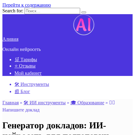
Перейти к содержанию
Search for:
Аливия
Онлайн нейросеть
🛒 Тарифы
⭐ Отзывы
Мой кабинет
🛠️ Инструменты
📰 Блог
Главная
»
🛠️ ИИ инструменты
»
🎓 Образование
»
✍🏻
Напишите доклад
Генератор докладов: ИИ-