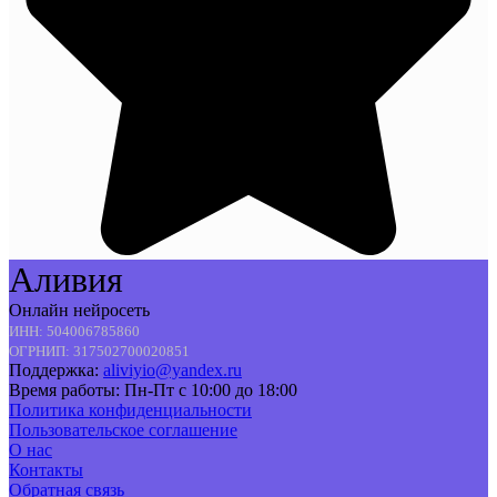
Аливия
Онлайн нейросеть
ИНН: 504006785860
ОГРНИП: 317502700020851
Поддержка:
aliviyio@yandex.ru
Время работы: Пн-Пт с 10:00 до 18:00
Политика конфиденциальности
Пользовательское соглашение
О нас
Контакты
Обратная связь