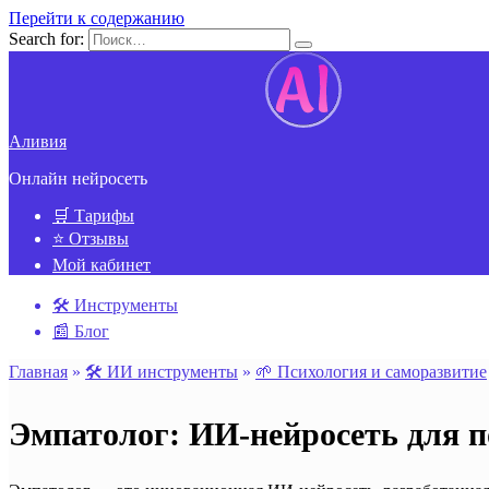
Перейти к содержанию
Search for:
Аливия
Онлайн нейросеть
🛒 Тарифы
⭐ Отзывы
Мой кабинет
🛠️ Инструменты
📰 Блог
Главная
»
🛠️ ИИ инструменты
»
🌱 Психология и cаморазвитие
Эмпатолог: ИИ-нейросеть для п