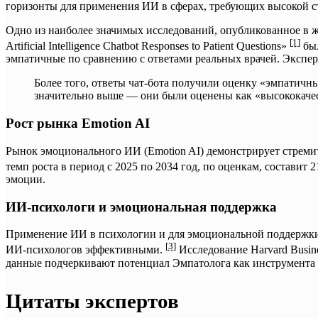
горизонты для применения ИИ в сферах, требующих высокой с
Одно из наиболее значимых исследований, опубликованное в жур
[
1
]
Artificial Intelligence Chatbot Responses to Patient Questions»
был
эмпатичные по сравнению с ответами реальных врачей. Экспер
Более того, ответы чат-бота получили оценку «эмпатичны
значительно выше — они были оценены как «высококачест
Рост рынка Emotion AI
Рынок эмоционального ИИ (Emotion AI) демонстрирует стремит
темп роста в период с 2025 по 2034 год, по оценкам, составит 
эмоции.
ИИ-психологи и эмоциональная поддержка
Применение ИИ в психологии и для эмоциональной поддержки с
[
3
]
ИИ-психологов эффективными.
Исследование Harvard Busin
данные подчеркивают потенциал Эмпатолога как инструмента
Цитаты экспертов