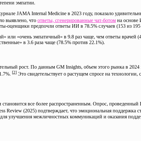
тепени эмпатии.
нале JAMA Internal Medicine в 2023 году, показало удивительны
о выявлено, что
ответы, сгенерированные чат-ботом
на основе 
ты-оценщики предпочли ответы ИИ в 78.5% случаев (153 из 195 
й» или «очень эмпатичный» в 9.8 раз чаще, чем ответы врачей (
венные» в 3.6 раза чаще (78.5% против 22.1%).
ельный рост. По данным GM Insights, объем этого рынка в 2024
[
2
]
21.7%.
Это свидетельствует о растущем спросе на технологии, 
тановится все более распространенным. Опрос, проведенный Газ
ess Review (2025) подтверждает, что эмоциональная поддержка
 для улучшения межличностных коммуникаций и оказания подд