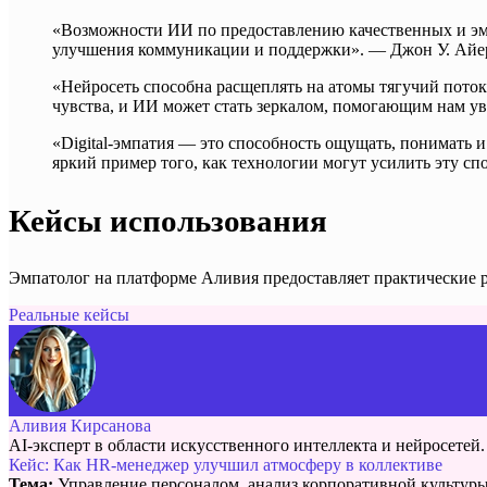
«Возможности ИИ по предоставлению качественных и эмп
улучшения коммуникации и поддержки». — Джон У. Айерс
«Нейросеть способна расщеплять на атомы тягучий поток
чувства, и ИИ может стать зеркалом, помогающим нам ув
«Digital-эмпатия — это способность ощущать, понимать
яркий пример того, как технологии могут усилить эту с
Кейсы использования
Эмпатолог на платформе Аливия предоставляет практические р
Реальные кейсы
Аливия Кирсанова
AI-эксперт в области искусственного интеллекта и нейросетей.
Кейс: Как HR-менеджер улучшил атмосферу в коллективе
Тема:
Управление персоналом, анализ корпоративной культуры