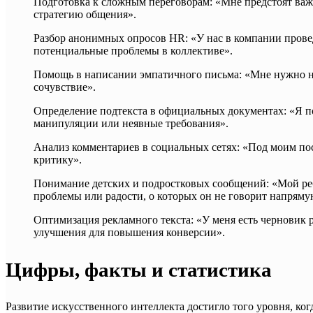
Подготовка к сложным переговорам: «Мне предстоят ва
стратегию общения».
Разбор анонимных опросов HR: «У нас в компании прове
потенциальные проблемы в коллективе».
Помощь в написании эмпатичного письма: «Мне нужно на
сочувствие».
Определение подтекста в официальных документах: «Я п
манипуляции или неявные требования».
Анализ комментариев в социальных сетях: «Под моим по
критику».
Понимание детских и подростковых сообщений: «Мой реб
проблемы или радости, о которых он не говорит напряму
Оптимизация рекламного текста: «У меня есть черновик 
улучшения для повышения конверсии».
Цифры, факты и статистика
Развитие искусственного интеллекта достигло того уровня, к