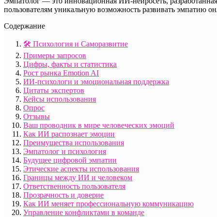
Эмпатолог — это инновационная ИИ-нейросеть, разработанная
пользователям уникальную возможность развивать эмпатию он
Содержание
🛠️ Психология и Саморазвитие
Примеры запросов
Цифры, факты и статистика
Рост рынка Emotion AI
ИИ-психологи и эмоциональная поддержка
Цитаты экспертов
Кейсы использования
Опрос
Отзывы
Ваш проводник в мире человеческих эмоций
Как ИИ распознает эмоции
Преимущества использования
Эмпатолог и психология
Будущее цифровой эмпатии
Этические аспекты использования
Границы между ИИ и человеком
Ответственность пользователя
Прозрачность и доверие
Как ИИ меняет профессиональную коммуникацию
Управление конфликтами в команде