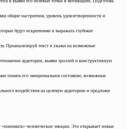
нта и выяви его болевые точки и мотивацию. Подготовь
ви общие настроения, уровень удовлетворенности и
оторые будут искренними и выражать глубокое
зу. Проанализируй текст и укажи на возможные
отношение аудитории, выяви троллей и конструктивную
мне понять его эмоциональное состояние, возможные
ального воздействия на целевую аудиторию и предложи
т «понимать» человеческие эмоции. Это открывает новые