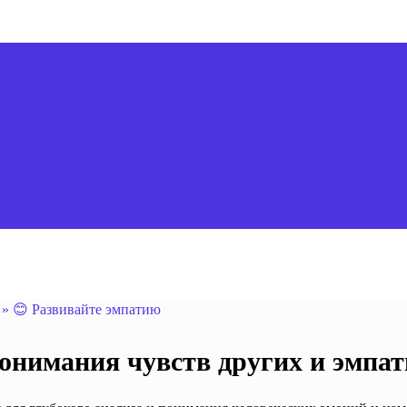
»
😊 Развивайте эмпатию
онимания чувств других и эмпа