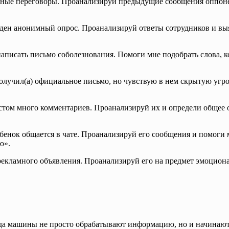
жные переговоры. Проанализируй предыдущие сообщения оппоне
ден анонимный опрос. Проанализируй ответы сотрудников и выя
писать письмо соболезнования. Помоги мне подобрать слова, к
олучил(а) официальное письмо, но чувствую в нем скрытую угро
стом много комментариев. Проанализируй их и определи общее 
енок общается в чате. Проанализируй его сообщения и помоги 
ю».
рекламного объявления. Проанализируй его на предмет эмоцион
огда машины не просто обрабатывают информацию, но и начинаю