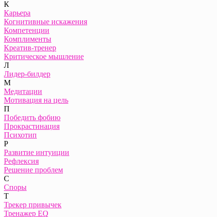
К
Карьера
Когнитивные искажения
Компетенции
Комплименты
Креатив-тренер
Критическое мышление
Л
Лидер-билдер
М
Медитации
Мотивация на цель
П
Победить фобию
Прокрастинация
Психотип
Р
Развитие интуиции
Рефлексия
Решение проблем
С
Споры
Т
Трекер привычек
Тренажер EQ