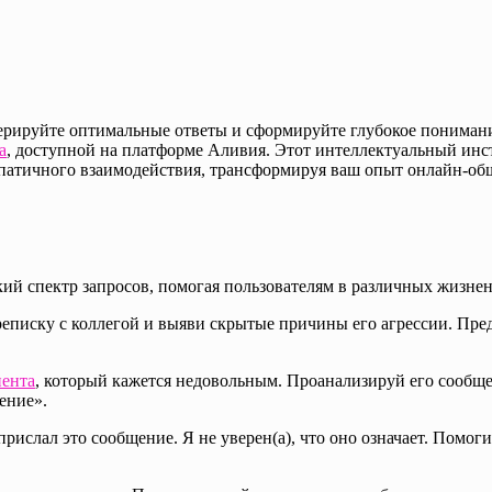
рируйте оптимальные ответы и сформируйте глубокое понимани
а
, доступной на платформе Аливия. Этот интеллектуальный инст
эмпатичного взаимодействия, трансформируя ваш опыт онлайн-об
ий спектр запросов, помогая пользователям в различных жизне
писку с коллегой и выяви скрытые причины его агрессии. Пред
иента
, который кажется недовольным. Проанализируй его сообщ
ение».
слал это сообщение. Я не уверен(а), что оно означает. Помоги 