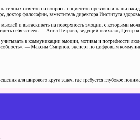
атичных ответов на вопросы пациентов превзошли наши ожидан
, доктор философии, заместитель директора Института здоров
 мыслей и вытаскивать на поверхность эмоции, с которыми мож
идеть себя яснее». — Анна Петрова, ведущий психолог, Центр 
 и учитывать в коммуникации эмоции, мотивы и потребности лю
пособность». — Максим Смирнов, эксперт по цифровым коммуника
ешения для широкого круга задач, где требуется глубокое пони
.