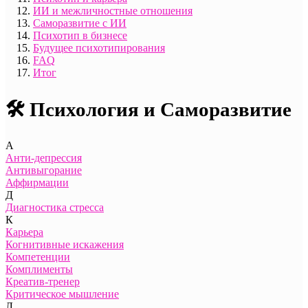
ИИ и межличностные отношения
Саморазвитие с ИИ
Психотип в бизнесе
Будущее психотипирования
FAQ
Итог
🛠️ Психология и Саморазвитие
А
Анти-депрессия
Антивыгорание
Аффирмации
Д
Диагностика стресса
К
Карьера
Когнитивные искажения
Компетенции
Комплименты
Креатив-тренер
Критическое мышление
Л