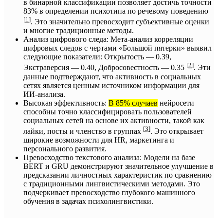
в бинарной классификации позволяет достичь точности
83% в определении психотипа по речевому поведению
[
1
]
. Это значительно превосходит субъективные оценки
и многие традиционные методы.
Анализ цифрового следа: Мета-анализ корреляции
цифровых следов с чертами «Большой пятерки» выявил
следующие показатели: Открытость — 0.39,
[
2
]
Экстраверсия — 0.40, Добросовестность — 0.35
. Эти
данные подтверждают, что активность в социальных
сетях является ценным источником информации для
ИИ-анализа.
Высокая эффективность:
В 85% случаев
нейросети
способны точно классифицировать пользователей
социальных сетей на основе их активности, такой как
[
3
]
лайки, посты и членство в группах
. Это открывает
широкие возможности для HR, маркетинга и
персонального развития.
Превосходство текстового анализа: Модели на базе
BERT и GRU демонстрируют значительное улучшение в
предсказании личностных характеристик по сравнению
с традиционными лингвистическими методами. Это
подчеркивает превосходство глубокого машинного
обучения в задачах психолингвистики.