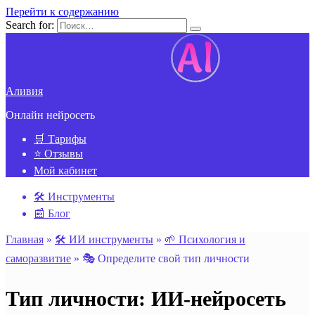
Перейти к содержанию
Search for:
Аливия
Онлайн нейросеть
🛒 Тарифы
⭐ Отзывы
Мой кабинет
🛠️ Инструменты
📰 Блог
Главная
»
🛠️ ИИ инструменты
»
🌱 Психология и
cаморазвитие
»
🎭 Определите свой тип личности
Тип личности: ИИ-нейросеть