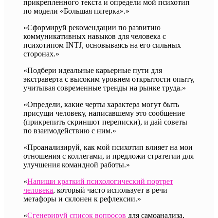
прикрепленного текста и определи мой психотип
по модели «Большая пятерка».»
«Сформируй рекомендации по развитию
коммуникативных навыков для человека с
психотипом INTJ, основываясь на его сильных
сторонах.»
«Подбери идеальные карьерные пути для
экстраверта с высоким уровнем открытости опыту,
учитывая современные тренды на рынке труда.»
«Определи, какие черты характера могут быть
присущи человеку, написавшему это сообщение
(прикрепить скриншот переписки), и дай советы
по взаимодействию с ним.»
«Проанализируй, как мой психотип влияет на мои
отношения с коллегами, и предложи стратегии для
улучшения командной работы.»
«
Напиши краткий психологический портрет
человека
, который часто использует в речи
метафоры и склонен к рефлексии.»
«
Сгенерируй список вопросов
для самоанализа,