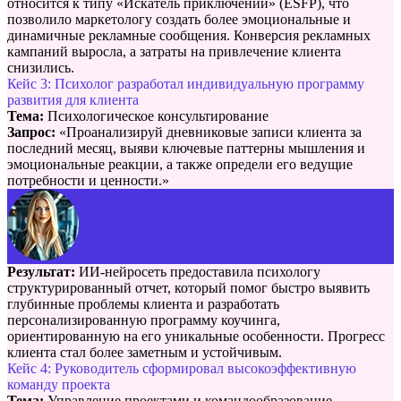
относится к типу «Искатель приключений» (ESFP), что
позволило маркетологу создать более эмоциональные и
динамичные рекламные сообщения. Конверсия рекламных
кампаний выросла, а затраты на привлечение клиента
снизились.
Кейс 3: Психолог разработал индивидуальную программу
развития для клиента
Тема:
Психологическое консультирование
Запрос:
«Проанализируй дневниковые записи клиента за
последний месяц, выяви ключевые паттерны мышления и
эмоциональные реакции, а также определи его ведущие
потребности и ценности.»
Результат:
ИИ-нейросеть предоставила психологу
структурированный отчет, который помог быстро выявить
глубинные проблемы клиента и разработать
персонализированную программу коучинга,
ориентированную на его уникальные особенности. Прогресс
клиента стал более заметным и устойчивым.
Кейс 4: Руководитель сформировал высокоэффективную
команду проекта
Тема:
Управление проектами и командообразование