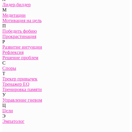
Лидер-билдер
М
Медитации
Мотивация на цель
П
Победить фобию
Прокрастинация
Р
Развитие интуиции
Рефлексия
Решение проблем
С
Споры
Т
Трекер привычек
Тренажер EQ
Тренировка памяти
У
Управление гневом
Ц
Цели
Э
Эмпатолог