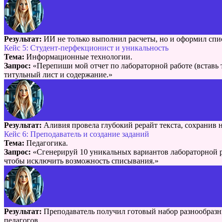
Результат:
ИИ не только выполнил расчеты, но и оформил списо
Кейс 5: Студент-перфекционист и уникальность
Тема:
Информационные технологии.
Запрос:
«Перепиши мой отчет по лабораторной работе (вставь
титульный лист и содержание.»
Результат:
Аливия провела глубокий рерайт текста, сохранив 
Кейс 6: Преподаватель и создание заданий
Тема:
Педагогика.
Запрос:
«Сгенерируй 10 уникальных вариантов лабораторной ра
чтобы исключить возможность списывания.»
Результат:
Преподаватель получил готовый набор разнообразны
педагогов.