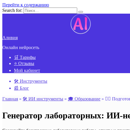
Перейти к содержанию
Search for:
Аливия
Онлайн нейросеть
🛒 Тарифы
⭐ Отзывы
Мой кабинет
🛠️ Инструменты
📰 Блог
Главная
»
🛠️ ИИ инструменты
»
🎓 Образование
»
✍🏻 Подгото
Генератор лабораторных: ИИ-не