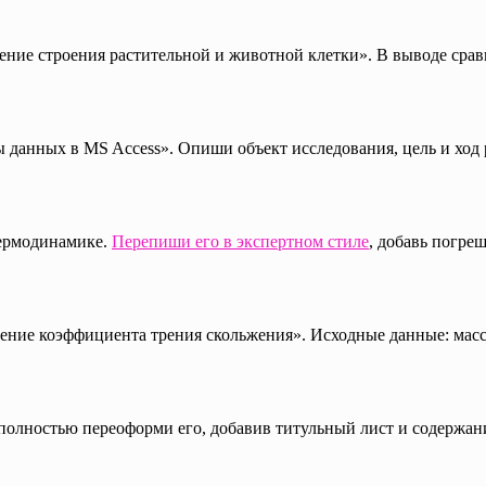
ение строения растительной и животной клетки». В выводе срав
 данных в MS Access». Опиши объект исследования, цель и ход
термодинамике.
Перепиши его в экспертном стиле
, добавь погре
ие коэффициента трения скольжения». Исходные данные: масса б
и полностью переоформи его, добавив титульный лист и содержа