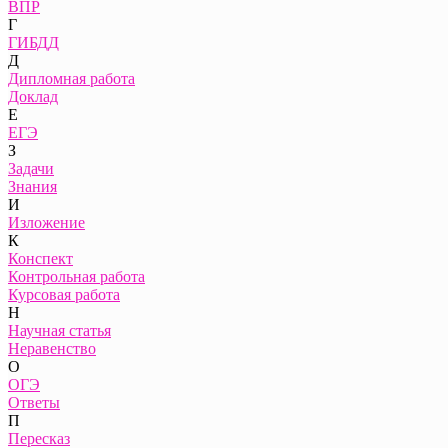
ВПР
Г
ГИБДД
Д
Дипломная работа
Доклад
Е
ЕГЭ
З
Задачи
Знания
И
Изложение
К
Конспект
Контрольная работа
Курсовая работа
Н
Научная статья
Неравенство
О
ОГЭ
Ответы
П
Пересказ