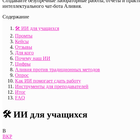
Создавайте безупречные лабораторные работы, отчеты и практ
интеллектуального чат-бота Аливия.
Содержание
🛠️ ИИ для учащихся
Промты
Кейсы
Отзывы
Для кого
Почему наш ИИ
Цифры
Аливия против традиционных методов
Опрос
Как ИИ помогает сдать работу
Инструменты для преподавателей
Итог
FAQ
🛠️ ИИ для учащихся
В
ВКР