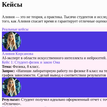
Кейсы
Аливия — это не теория, а практика. Тысячи студентов и иссл
того, как Аливия спасает время и гарантирует отличные оценки
Реальные кейсы
Аливия Кирсанова
AI-эксперт в области искусственного интеллекта и нейросетей.
Кейс 1: Студент-физик и закон Ома
Тема:
Физика, 8 класс.
Запрос:
«Напиши лабораторную работу по физике 8 класс на те
график зависимости. Сделай вывод о соответствии результатов
Результат:
Студент получил идеально оформленный отчет с точ
«Отлично».