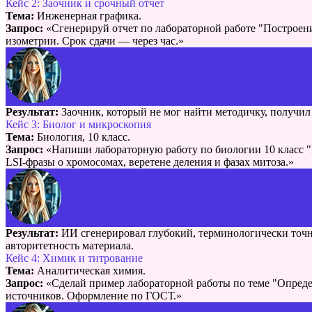
Кейс 2: Заочник и срочный отчет
Тема:
Инженерная графика.
Запрос:
«Сгенерируй отчет по лабораторной работе "Построен
изометрии. Срок сдачи — через час.»
Результат:
Заочник, который не мог найти методичку, получи
Кейс 3: Биолог и микроскопия
Тема:
Биология, 10 класс.
Запрос:
«Напиши лабораторную работу по биологии 10 класс "И
LSI-фразы о хромосомах, веретене деления и фазах митоза.»
Результат:
ИИ сгенерировал глубокий, терминологически точны
авторитетность материала.
Кейс 4: Химик и титрование
Тема:
Аналитическая химия.
Запрос:
«Сделай пример лабораторной работы по теме "Опреде
источников. Оформление по ГОСТ.»