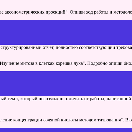
ие аксонометрических проекций". Опиши ход работы и методоло
л структурированный отчет, полностью соответствующий требов
зучение митоза в клетках корешка лука". Подробно опиши биол
й текст, который невозможно отличить от работы, написанной 
ление концентрации соляной кислоты методом титрования". Вкл