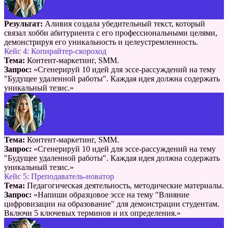
Результат:
Аливия создала убедительный текст, который
связал хобби абитуриента с его профессиональными целями,
демонстрируя его уникальность и целеустремленность.
Кейс 4: Копирайтер-скороход
Тема:
Контент-маркетинг, SMM.
Запрос:
«Сгенерируй 10 идей для эссе-рассуждений на тему
"Будущее удаленной работы". Каждая идея должна содержать
уникальный тезис.»
Тема:
Контент-маркетинг, SMM.
Запрос:
«Сгенерируй 10 идей для эссе-рассуждений на тему
"Будущее удаленной работы". Каждая идея должна содержать
уникальный тезис.»
Кейс 5: Преподаватель-новатор
Тема:
Педагогическая деятельность, методические материалы.
Запрос:
«Напиши образцовое эссе на тему "Влияние
цифровизации на образование" для демонстрации студентам.
Включи 5 ключевых терминов и их определения.»