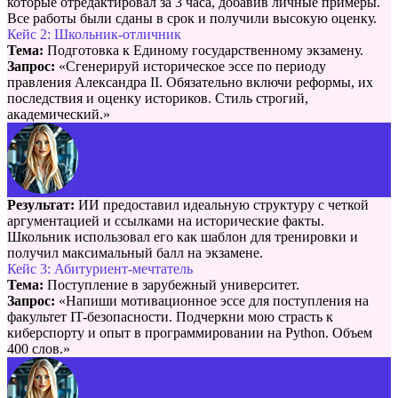
которые отредактировал за 3 часа, добавив личные примеры.
Все работы были сданы в срок и получили высокую оценку.
Кейс 2: Школьник-отличник
Тема:
Подготовка к Единому государственному экзамену.
Запрос:
«Сгенерируй историческое эссе по периоду
правления Александра II. Обязательно включи реформы, их
последствия и оценку историков. Стиль строгий,
академический.»
Результат:
ИИ предоставил идеальную структуру с четкой
аргументацией и ссылками на исторические факты.
Школьник использовал его как шаблон для тренировки и
получил максимальный балл на экзамене.
Кейс 3: Абитуриент-мечтатель
Тема:
Поступление в зарубежный университет.
Запрос:
«Напиши мотивационное эссе для поступления на
факультет IT-безопасности. Подчеркни мою страсть к
киберспорту и опыт в программировании на Python. Объем
400 слов.»