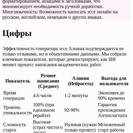
форматированием, абзацами и заголовками, что
минимизирует необходимость ручной доработки.
Многоязычность: Возможность написать эссе онлайн на
русском, английском, немецком и других языках.
Цифры
Эффективность генератора эссе Аливия подтверждается не
только отзывами, но и объективными данными. Мы собрали
ключевые показатели, которые демонстрируют, как ИИ
меняет процесс написания академических работ.
Ручное
Аливия
Выгода для
Показатель
написание
(Нейросеть)
пользователя
(Среднее)
Время
Экономия до
4-6 часов
1-2 минуты
генерации
99% времени
100% (при
Гарантия
Уровень
идеальном
92-98%
прохождения
уникальности
рерайте)
Антиплагиата
Высокая
Сложность
Нулевая (нужен
Мгновенный
(страх чистого
старта
только промпт)
старт работы
листа)