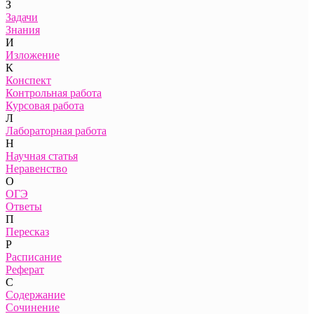
З
Задачи
Знания
И
Изложение
К
Конспект
Контрольная работа
Курсовая работа
Л
Лабораторная работа
Н
Научная статья
Неравенство
О
ОГЭ
Ответы
П
Пересказ
Р
Расписание
Реферат
С
Содержание
Сочинение