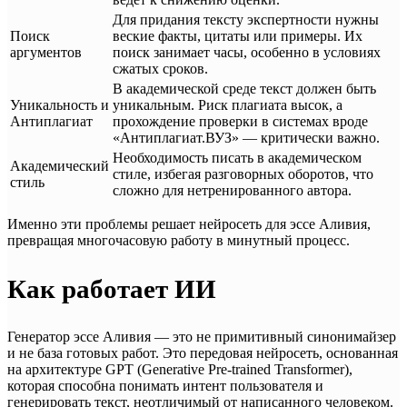
Для придания тексту экспертности нужны
Поиск
веские факты, цитаты или примеры. Их
аргументов
поиск занимает часы, особенно в условиях
сжатых сроков.
В академической среде текст должен быть
Уникальность и
уникальным. Риск плагиата высок, а
Антиплагиат
прохождение проверки в системах вроде
«Антиплагиат.ВУЗ» — критически важно.
Необходимость писать в академическом
Академический
стиле, избегая разговорных оборотов, что
стиль
сложно для нетренированного автора.
Именно эти проблемы решает нейросеть для эссе Аливия,
превращая многочасовую работу в минутный процесс.
Как работает ИИ
Генератор эссе Аливия — это не примитивный синонимайзер
и не база готовых работ. Это передовая нейросеть, основанная
на архитектуре GPT (Generative Pre-trained Transformer),
которая способна понимать интент пользователя и
генерировать текст, неотличимый от написанного человеком.