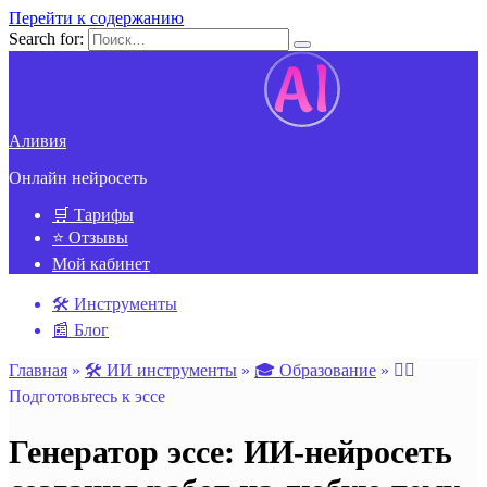
Перейти к содержанию
Search for:
Аливия
Онлайн нейросеть
🛒 Тарифы
⭐ Отзывы
Мой кабинет
🛠️ Инструменты
📰 Блог
Главная
»
🛠️ ИИ инструменты
»
🎓 Образование
»
✍🏻
Подготовьтесь к эссе
Генератор эссе: ИИ-нейросеть