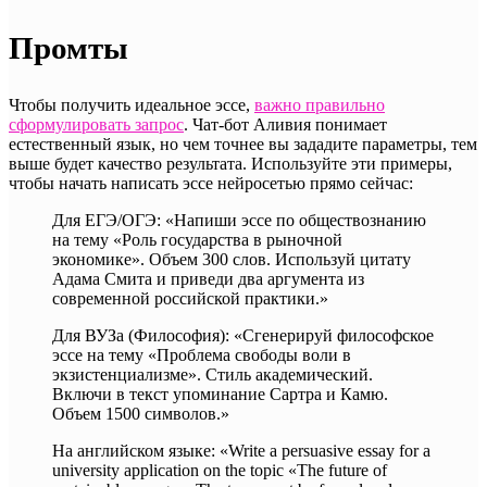
Промты
Чтобы получить идеальное эссе,
важно правильно
сформулировать запрос
. Чат-бот Аливия понимает
естественный язык, но чем точнее вы зададите параметры, тем
выше будет качество результата. Используйте эти примеры,
чтобы начать написать эссе нейросетью прямо сейчас:
Для ЕГЭ/ОГЭ: «Напиши эссе по обществознанию
на тему «Роль государства в рыночной
экономике». Объем 300 слов. Используй цитату
Адама Смита и приведи два аргумента из
современной российской практики.»
Для ВУЗа (Философия): «Сгенерируй философское
эссе на тему «Проблема свободы воли в
экзистенциализме». Стиль академический.
Включи в текст упоминание Сартра и Камю.
Объем 1500 символов.»
На английском языке: «Write a persuasive essay for a
university application on the topic «The future of