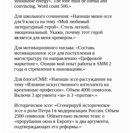
sustainable energy». The tone must be formal and
convincing. Word count 500.»
Для школьного сочинения: «Напиши мини-эссе
для 9 класса на тему «Мой любимый
литературный герой». Стиль легкий,
эмоциональный. Укажи, почему этот герой
является для меня примером.»
Для мотивационного письма: «Составь
мотивационное эссе для поступления в
магистратуру по направлению «Цифровой
маркетинг». Опиши мой опыт работы в SMM 2
года и стремление к инновациям.»
Для блога/СМИ: «Напиши эссе-рассуждение на
тему «Влияние искусственного интеллекта на
креативные профессии». Объем 4000 символов.
Включи 3 аргумента «за» и 3 «против».»
Историческое эссе: «Сгенерируй историческое
эссе о роли Петра I в модернизации России. Объем
2500 символов. Обязательно включи тезис о
«прорубании окна в Европу» и два аргумента,
подтверждающих его реформы.»