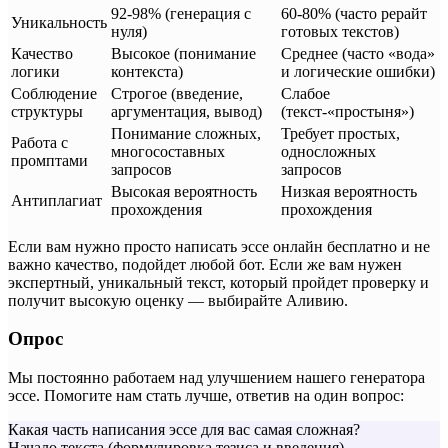
92-98% (генерация с
60-80% (часто рерайт
Уникальность
нуля)
готовых текстов)
Качество
Высокое (понимание
Среднее (часто «вода»
логики
контекста)
и логические ошибки)
Соблюдение
Строгое (введение,
Слабое
структуры
аргументация, вывод)
(текст-«простыня»)
Понимание сложных,
Требует простых,
Работа с
многосоставных
односложных
промптами
запросов
запросов
Высокая вероятность
Низкая вероятность
Антиплагиат
прохождения
прохождения
Если вам нужно просто написать эссе онлайн бесплатно и не
важно качество, подойдет любой бот. Если же вам нужен
экспертный, уникальный текст, который пройдет проверку и
получит высокую оценку — выбирайте Аливию.
Опрос
Мы постоянно работаем над улучшением нашего генератора
эссе. Помогите нам стать лучше, ответив на один вопрос:
Какая часть написания эссе для вас самая сложная?
Начало текста (формулировка тезиса и введения).