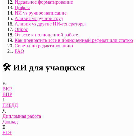
Идеальное форматирование
Цифры
ИИ vs ручное написание
Аливия vs ручной труд
Аливия vs другие ИИ-генераторы
Опрос
От эссе к полноценной работе
Как превратить эссе в полноценный реферат или статью
Советы по редактированию
FAQ
🛠️ ИИ для учащихся
В
ВКР
ВПР
Г
ГИБДД
Д
Дипломная работа
Доклад
Е
ЕГЭ