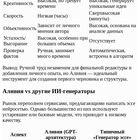
Высокая, но требует
Высокая, генерирует
Креативность
времени
уникальные идеи
Сверхвысокая
Скорость
Низкая (часы)
(минуты)
Зависит от личного
Высокая, основана на
Объективность
мнения автора
анализе данных
Усталость/
Высокая, особенно при
Отсутствует
Выгорание
больших объемах
Проверка
Ручная, занимает
Автоматическая,
фактов
много времени
встроена в алгоритм
Вывод: Ручной труд незаменим для финальной редактуры и
добавления личного опыта, но Аливия — идеальный
инструмент для создания первого черновика и структуры.
Аливия vs другие ИИ-генераторы
Рынок переполнен сервисами, предлагающими написать эссе
нейросетью. Однако большинство из них используют
устаревшие или базовые модели, что приводит к низкому
качеству.
Аливия (GPT-
Типичный
Аспект
архитектура)
«Генератор эссе»