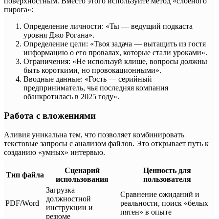
поверхностным. Вместо этого используйте метод «слоеного
пирога»:
Определение личности: «Ты — ведущий подкаста
уровня Джо Рогана».
Определение цели: «Твоя задача — вытащить из гостя
информацию о его провалах, которые стали уроками».
Ограничения: «Не используй клише, вопросы должны
быть короткими, но провокационными».
Вводные данные: «Гость — серийный
предприниматель, чья последняя компания
обанкротилась в 2025 году».
Работа с вложениями
Аливия уникальна тем, что позволяет комбинировать
текстовые запросы с анализом файлов. Это открывает путь к
созданию «умных» интервью.
Сценарий
Ценность для
Тип файла
использования
пользователя
Загрузка
Сравнение ожиданий и
должностной
PDF/Word
реальности, поиск «белых
инструкции и
пятен» в опыте
резюме