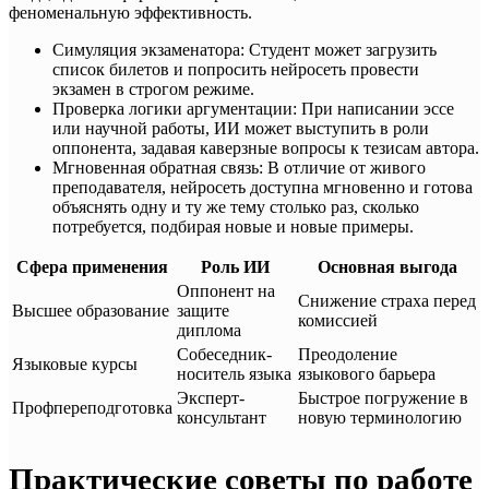
феноменальную эффективность.
Симуляция экзаменатора: Студент может загрузить
список билетов и попросить нейросеть провести
экзамен в строгом режиме.
Проверка логики аргументации: При написании эссе
или научной работы, ИИ может выступить в роли
оппонента, задавая каверзные вопросы к тезисам автора.
Мгновенная обратная связь: В отличие от живого
преподавателя, нейросеть доступна мгновенно и готова
объяснять одну и ту же тему столько раз, сколько
потребуется, подбирая новые и новые примеры.
Сфера применения
Роль ИИ
Основная выгода
Оппонент на
Снижение страха перед
Высшее образование
защите
комиссией
диплома
Собеседник-
Преодоление
Языковые курсы
носитель языка
языкового барьера
Эксперт-
Быстрое погружение в
Профпереподготовка
консультант
новую терминологию
Практические советы по работе