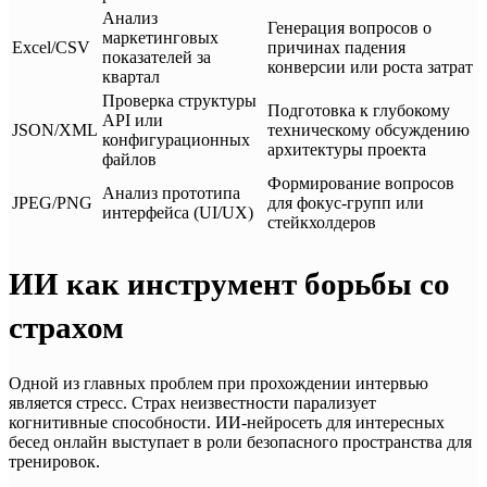
Анализ
Генерация вопросов о
маркетинговых
Excel/CSV
причинах падения
показателей за
конверсии или роста затрат
квартал
Проверка структуры
Подготовка к глубокому
API или
JSON/XML
техническому обсуждению
конфигурационных
архитектуры проекта
файлов
Формирование вопросов
Анализ прототипа
JPEG/PNG
для фокус-групп или
интерфейса (UI/UX)
стейкхолдеров
ИИ как инструмент борьбы со
страхом
Одной из главных проблем при прохождении интервью
является стресс. Страх неизвестности парализует
когнитивные способности. ИИ-нейросеть для интересных
бесед онлайн выступает в роли безопасного пространства для
тренировок.