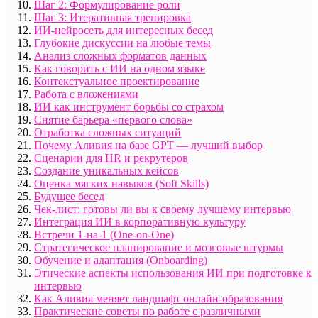
Шаг 2: Формулирование роли
Шаг 3: Итеративная тренировка
ИИ-нейросеть для интересных бесед
Глубокие дискуссии на любые темы
Анализ сложных форматов данных
Как говорить с ИИ на одном языке
Контекстуальное проектирование
Работа с вложениями
ИИ как инструмент борьбы со страхом
Снятие барьера «первого слова»
Отработка сложных ситуаций
Почему Аливия на базе GPT — лучший выбор
Сценарии для HR и рекрутеров
Создание уникальных кейсов
Оценка мягких навыков (Soft Skills)
Будущее бесед
Чек-лист: готовы ли вы к своему лучшему интервью
Интеграция ИИ в корпоративную культуру
Встречи 1-на-1 (One-on-One)
Стратегическое планирование и мозговые штурмы
Обучение и адаптация (Onboarding)
Этические аспекты использования ИИ при подготовке к
интервью
Как Аливия меняет ландшафт онлайн-образования
Практические советы по работе с различными