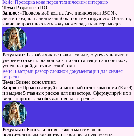
Кейс: Проверка кода перед техническим интервью
Тема:
Разработка ПО.
Запрос:
«Проверь мой код на Java (прикреплен JSON с
листингом) на наличие ошибок и оптимизируй его. Объясни,
какие вопросы по этому коду может задать интервьюер.»
Результат:
Разработчик исправил скрытую утечку памяти и
уверенно ответил на вопросы по оптимизации алгоритмов,
успешно пройдя технический этап.
Кейс: Быстрый разбор сложной документации для бизнес-
встречи
Тема:
Бизнес-консалтинг.
Запрос:
«Проанализируй финансовый отчет компании (Excel)
и выдели 5 главных рисков для инвестора. Сформулируй их в
виде вопросов для обсуждения на встрече.»
Результат:
Консультант выглядел максимально
подготовленным, задав точные вопросы руководству