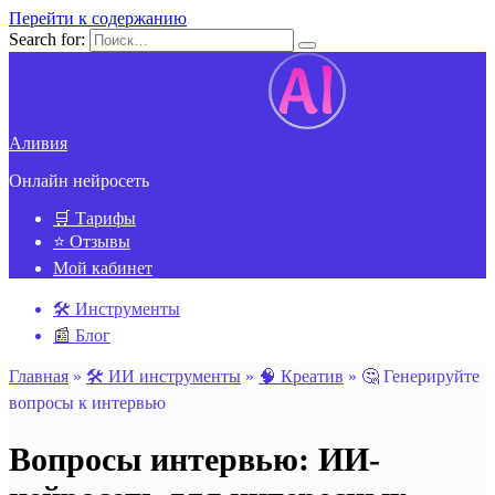
Перейти к содержанию
Search for:
Аливия
Онлайн нейросеть
🛒 Тарифы
⭐ Отзывы
Мой кабинет
🛠️ Инструменты
📰 Блог
Главная
»
🛠️ ИИ инструменты
»
🧠 Креатив
»
🤔 Генерируйте
вопросы к интервью
Вопросы интервью: ИИ-