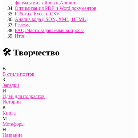
форматами файлов в Аливии
Оптимизация PDF и Word документов
Работа с Excel и CSV
Анализ кода (JSON, XML, HTML)
Резюме
FAQ: Часто задаваемые вопросы
Итог
🛠️ Творчество
В
В стиле поэтов
З
Загадки
И
Идеи для подкастов
Истории
К
Книга
М
Метафоры
Н
Название