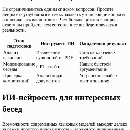
Не ограничивайтесь одним списком вопросов. Просите
нейросеть углубляться в темы, задавать уточняющие вопросы
и критиковать ваши ответы. Чем больше циклов «вопрос-
ответ» вы пройдете, тем естественнее вы будете звучать в
реальности.
Этап
Инструмент ИИ
Ожидаемый результат
подготовки
Анализ
Извлечение
Список ключевых
вакансии
сущностей из PDF
требований
Моделирование
Навык быстрой
GPT чат-бот
беседы
аргументации
Проверка
Анализ кода/
Устранение слабых
компетенций
документов
мест в знаниях
ИИ-нейросеть для интересных
бесед
Возможности современных языковых моделей выходят далеко
за рамки простого поиска работы. Сегодня это полноценный