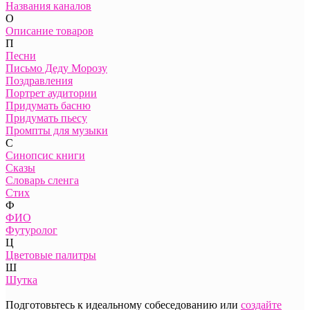
Названия каналов
О
Описание товаров
П
Песни
Письмо Деду Морозу
Поздравления
Портрет аудитории
Придумать басню
Придумать пьесу
Промпты для музыки
С
Синопсис книги
Сказы
Словарь сленга
Стих
Ф
ФИО
Футуролог
Ц
Цветовые палитры
Ш
Шутка
Подготовьтесь к идеальному собеседованию или
создайте