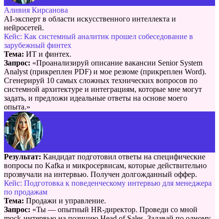
Аливия Кирсанова
AI-эксперт в области искусственного интеллекта и
нейросетей.
Кейс: Как системный аналитик прошел собеседование в
зарубежный финтех
Тема:
ИТ и финтех.
Запрос:
«Проанализируй описание вакансии Senior System
Analyst (прикреплен PDF) и мое резюме (прикреплен Word).
Сгенерируй 10 самых сложных технических вопросов по
системной архитектуре и интеграциям, которые мне могут
задать, и предложи идеальные ответы на основе моего
опыта.»
Результат:
Кандидат подготовил ответы на специфические
вопросы по Kafka и микросервисам, которые действительно
прозвучали на интервью. Получен долгожданный оффер.
Кейс: Подготовка к поведенческому интервью для менеджера
по продажам
Тема:
Продажи и управление.
Запрос:
«Ты — опытный HR-директор. Проведи со мной
mock-интервью на позицию Head of Sales. Задавай по одному