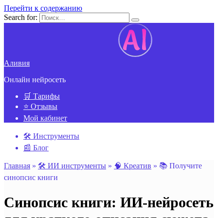
Перейти к содержанию
Search for:
Аливия
Онлайн нейросеть
🛒 Тарифы
⭐ Отзывы
Мой кабинет
🛠️ Инструменты
📰 Блог
Главная
»
🛠️ ИИ инструменты
»
🧠 Креатив
»
📚 Получите
синопсис книги
Синопсис книги: ИИ-нейросеть