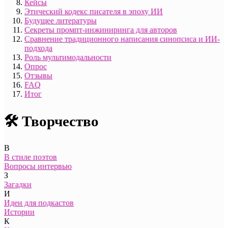
Кейсы
Этический кодекс писателя в эпоху ИИ
Будущее литературы
Секреты промпт-инжиниринга для авторов
Сравнение традиционного написания синопсиса и ИИ-
подхода
Роль мультимодальности
Опрос
Отзывы
FAQ
Итог
🛠️ Творчество
В
В стиле поэтов
Вопросы интервью
З
Загадки
И
Идеи для подкастов
Истории
К