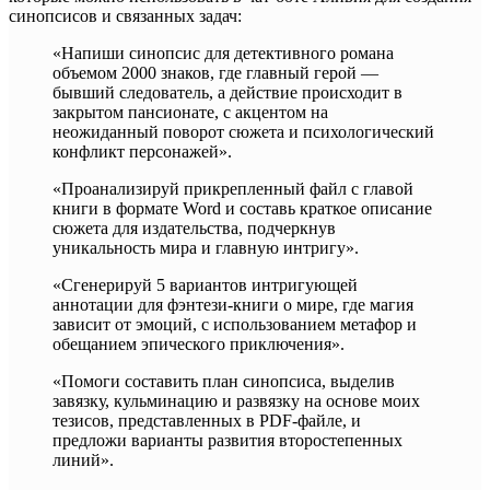
синопсисов и связанных задач:
«Напиши синопсис для детективного романа
объемом 2000 знаков, где главный герой —
бывший следователь, а действие происходит в
закрытом пансионате, с акцентом на
неожиданный поворот сюжета и психологический
конфликт персонажей».
«Проанализируй прикрепленный файл с главой
книги в формате Word и составь краткое описание
сюжета для издательства, подчеркнув
уникальность мира и главную интригу».
«Сгенерируй 5 вариантов интригующей
аннотации для фэнтези-книги о мире, где магия
зависит от эмоций, с использованием метафор и
обещанием эпического приключения».
«Помоги составить план синопсиса, выделив
завязку, кульминацию и развязку на основе моих
тезисов, представленных в PDF-файле, и
предложи варианты развития второстепенных
линий».