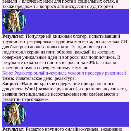
выдели 7 ключевых идей для поста в социальных сетях, а
также предложи 3 вопроса для дискуссии с аудиторией».
Результат:
Популярный книжный блогер, испытывавший
трудности с регулярным созданием контента, использовал ИИ
для быстрого анализа новых книг. За один вечер он
подготовил серию из пяти обзоров, каждый из которых
содержал уникальные идеи и вопросы для подписчиков. В
результате охваты его постов выросли на 30% благодаря
качественному и своевременному саммари.
Кейс: Редактор онлайн-журнала ускорил проверку рукописей
Тема:
Издательское дело, редактура.
Запрос:
«Напиши краткое содержание прикрепленного
документа Word [название рукописи] и оцени логику сюжета,
выявив потенциальные несостыковки или слабые места в
развитии персонажей».
Результат:
Редактор крупного онлайн-журнала, ежедневно