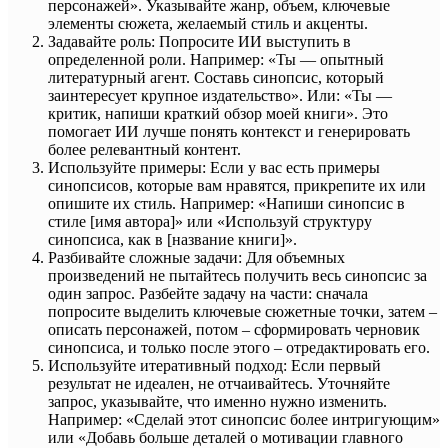
персонажей». Указывайте жанр, объем, ключевые
элементы сюжета, желаемый стиль и акценты.
Задавайте роль: Попросите ИИ выступить в
определенной роли. Например: «Ты — опытный
литературный агент. Составь синопсис, который
заинтересует крупное издательство». Или: «Ты —
критик, напиши краткий обзор моей книги». Это
помогает ИИ лучше понять контекст и генерировать
более релевантный контент.
Используйте примеры: Если у вас есть примеры
синопсисов, которые вам нравятся, прикрепите их или
опишите их стиль. Например: «Напиши синопсис в
стиле [имя автора]» или «Используй структуру
синопсиса, как в [название книги]».
Разбивайте сложные задачи: Для объемных
произведений не пытайтесь получить весь синопсис за
один запрос. Разбейте задачу на части: сначала
попросите выделить ключевые сюжетные точки, затем –
описать персонажей, потом – сформировать черновик
синопсиса, и только после этого – отредактировать его.
Используйте итеративный подход: Если первый
результат не идеален, не отчаивайтесь. Уточняйте
запрос, указывайте, что именно нужно изменить.
Например: «Сделай этот синопсис более интригующим»
или «Добавь больше деталей о мотивации главного