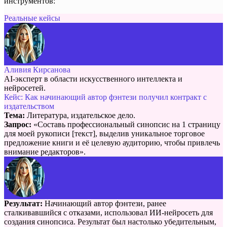
инструментов:
Реальные кейсы
Аливия Кирсанова
AI-эксперт в области искусственного интеллекта и
нейросетей.
Кейс: Как начинающий автор фэнтези получил контракт с
издательством
Тема:
Литература, издательское дело.
Запрос:
«Составь профессиональный синопсис на 1 страницу
для моей рукописи [текст], выделив уникальное торговое
предложение книги и её целевую аудиторию, чтобы привлечь
внимание редакторов».
Результат:
Начинающий автор фэнтези, ранее
сталкивавшийся с отказами, использовал ИИ-нейросеть для
создания синопсиса. Результат был настолько убедительным,