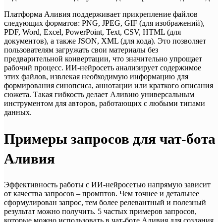
Платформа Аливия поддерживает прикрепление файлов
следующих форматов: PNG, JPEG, GIF (для изображений),
PDF, Word, Excel, PowerPoint, Text, CSV, HTML (для
документов), а также JSON, XML (для кода). Это позволяет
пользователям загружать свои материалы без
предварительной конвертации, что значительно упрощает
рабочий процесс. ИИ-нейросеть анализирует содержимое
этих файлов, извлекая необходимую информацию для
формирования синопсиса, аннотации или краткого описания
сюжета. Такая гибкость делает Аливию универсальным
инструментом для авторов, работающих с любыми типами
данных.
Примеры запросов для чат-бота
Аливия
Эффективность работы с ИИ-нейросетью напрямую зависит
от качества запросов – промптов. Чем точнее и детальнее
сформулирован запрос, тем более релевантный и полезный
результат можно получить. 5 частых примеров запросов,
которые можно использовать в чат-боте Аливия для создания