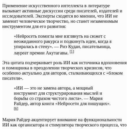
Применение искусственного интеллекта в литературе
вызывает активные дискуссии среди писателей, издателей и
исследователей. Эксперты сходятся во мнении, что ИИ не
заменит человеческое творчество, но станет незаменимым
инструментом для его развития:
«Нейросеть помогла мне взглянуть на сюжет с
неожиданного ракурса и подкинуть идеи, когда я
упиралась в стену». — Риэ Кудан, писательница,
[
1
]
лауреат премии Акутагавы.
Эта цитата подчеркивает роль ИИ как источника вдохновения
и помощника в преодолении творческих кризисов, что
особенно актуально для авторов, сталкивающихся с «блоком
писателя».
«ИИ — это не замена автора, а мощный
инструмент для структурирования мыслей и
борьбы со страхом чистого листа». — Мария
Райдер, автор книги «Нейросети для пишущих».
[
6
]
Мария Райдер акцентирует внимание на функциональности
ИИ как организатора и стимулятора творческого процесса, что