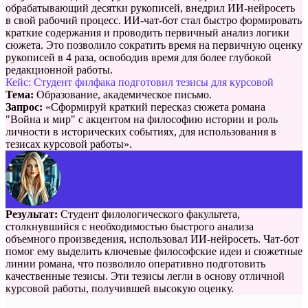
обрабатывающий десятки рукописей, внедрил ИИ-нейросеть
в свой рабочий процесс. ИИ-чат-бот стал быстро формировать
краткие содержания и проводить первичный анализ логики
сюжета. Это позволило сократить время на первичную оценку
рукописей в 4 раза, освободив время для более глубокой
редакционной работы.
Кейс: Студент филфака подготовил тезисы для курсовой
Тема:
Образование, академическое письмо.
Запрос:
«Сформируй краткий пересказ сюжета романа
"Война и мир" с акцентом на философию истории и роль
личности в исторических событиях, для использования в
тезисах курсовой работы».
Результат:
Студент филологического факультета,
столкнувшийся с необходимостью быстрого анализа
объемного произведения, использовал ИИ-нейросеть. Чат-бот
помог ему выделить ключевые философские идеи и сюжетные
линии романа, что позволило оперативно подготовить
качественные тезисы. Эти тезисы легли в основу отличной
курсовой работы, получившей высокую оценку.