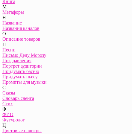
Книга
М
Метафоры
Н
Название
Названия каналов
О
Описание товаров
П
Песни
Письмо Деду Морозу
Поздравления
Портрет аудитории
Придумать басню
Придумать пьесу
Промпты для музыки
С
Сказы
Словарь сленга
Стих
Ф
ФИО
Футуролог
Ц
Цветовые палитры