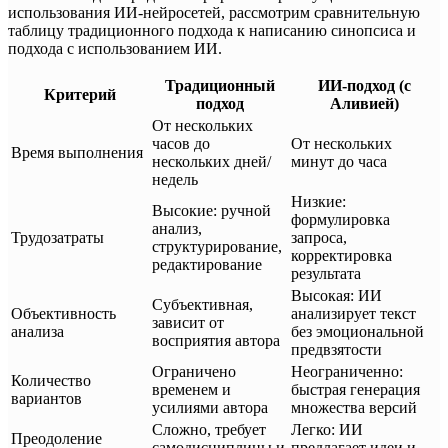
использования ИИ-нейросетей, рассмотрим сравнительную
таблицу традиционного подхода к написанию синопсиса и
подхода с использованием ИИ.
Традиционный
ИИ-подход (с
Критерий
подход
Аливией)
От нескольких
часов до
От нескольких
Время выполнения
нескольких дней/
минут до часа
недель
Низкие:
Высокие: ручной
формулировка
анализ,
Трудозатраты
запроса,
структурирование,
корректировка
редактирование
результата
Высокая: ИИ
Субъективная,
Объективность
анализирует текст
зависит от
анализа
без эмоциональной
восприятия автора
предвзятости
Ограничено
Неограниченно:
Количество
временем и
быстрая генерация
вариантов
усилиями автора
множества версий
Сложно, требует
Легко: ИИ
Преодоление
самодисциплины и
предлагает идеи и