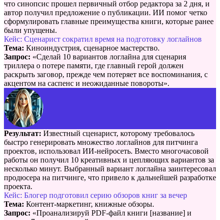
что синопсис прошел первичный отбор редактора за 2 дня, и
автор получил предложение о публикации. ИИ помог четко
сформулировать главные преимущества книги, которые ранее
были упущены.
Кейс: Сценарист сократил время на подготовку логлайнов
Тема:
Киноиндустрия, сценарное мастерство.
Запрос:
«Сделай 10 вариантов логлайна для сценария
триллера о потере памяти, где главный герой должен
раскрыть заговор, прежде чем потеряет все воспоминания, с
акцентом на саспенс и неожиданные повороты».
Результат:
Известный сценарист, которому требовалось
быстро генерировать множество логлайнов для питчинга
проектов, использовал ИИ-нейросеть. Вместо многочасовой
работы он получил 10 креативных и цепляющих вариантов за
несколько минут. Выбранный вариант логлайна заинтересовал
продюсера на питчинге, что привело к дальнейшей разработке
проекта.
Кейс: Блогер подготовил серию обзоров книг за вечер
Тема:
Контент-маркетинг, книжные обзоры.
Запрос:
«Проанализируй PDF-файл книги [название] и