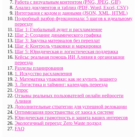
Работа с визуальным контентом (PNG, JPEG, GIF)
Анализ документов и таблиц (PDF, Word, Excel, CSV)
Интеграция с кодом и данными (JSON, XML, HTML)
Подробный разбор функционала: 5 шагов к идеальному
переезду
Шаг 1: Глобальный аудит и расхламление
Шаг 2: Создание динамического графика
Шаг 3: Закупка материалов без переплат
Шаг 4: Контроль упаковки и маркировки
Шаг 5: Юридическая и логистическая поддержка
Кейсы: реальная помощь ИИ Аливия в организации
переезда
Разделы планирования
1. Искусство расхламления
2. Математика упаковки: как не купить лишнего
3. Логистика и тайминг: календарь переезда
Опрос
Отзывы реальных пользователей онлайн нейросети
Аливия
Дополнительные стратегии для успешной релокации
Оптимизация пространства: от хаоса к системе
Юридическая грамотность и защита ваших интересов
Экологичный переезд: Zero Waste подход
FAQ