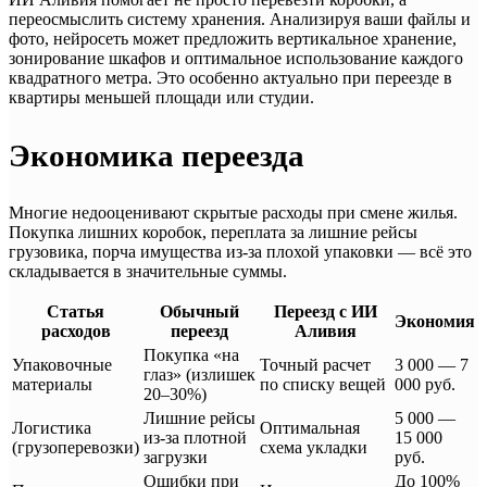
переосмыслить систему хранения. Анализируя ваши файлы и
фото, нейросеть может предложить вертикальное хранение,
зонирование шкафов и оптимальное использование каждого
квадратного метра. Это особенно актуально при переезде в
квартиры меньшей площади или студии.
Экономика переезда
Многие недооценивают скрытые расходы при смене жилья.
Покупка лишних коробок, переплата за лишние рейсы
грузовика, порча имущества из-за плохой упаковки — всё это
складывается в значительные суммы.
Статья
Обычный
Переезд с ИИ
Экономия
расходов
переезд
Аливия
Покупка «на
Упаковочные
Точный расчет
3 000 — 7
глаз» (излишек
материалы
по списку вещей
000 руб.
20–30%)
Лишние рейсы
5 000 —
Логистика
Оптимальная
из-за плотной
15 000
(грузоперевозки)
схема укладки
загрузки
руб.
Ошибки при
До 100%