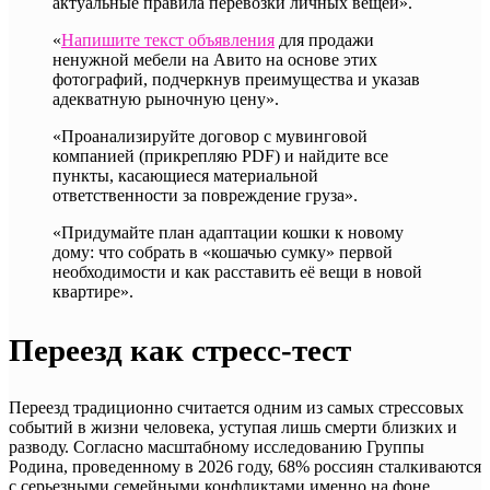
актуальные правила перевозки личных вещей».
«
Напишите текст объявления
для продажи
ненужной мебели на Авито на основе этих
фотографий, подчеркнув преимущества и указав
адекватную рыночную цену».
«Проанализируйте договор с мувинговой
компанией (прикрепляю PDF) и найдите все
пункты, касающиеся материальной
ответственности за повреждение груза».
«Придумайте план адаптации кошки к новому
дому: что собрать в «кошачью сумку» первой
необходимости и как расставить её вещи в новой
квартире».
Переезд как стресс-тест
Переезд традиционно считается одним из самых стрессовых
событий в жизни человека, уступая лишь смерти близких и
разводу. Согласно масштабному исследованию Группы
Родина, проведенному в 2026 году, 68% россиян сталкиваются
с серьезными семейными конфликтами именно на фоне