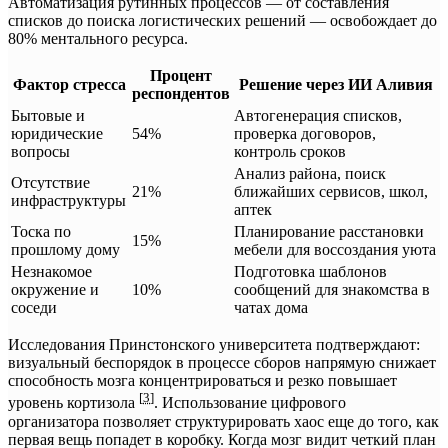
Автоматизация рутинных процессов — от составления
списков до поиска логистических решений — освобождает до
80% ментального ресурса.
Процент
Фактор стресса
Решение через ИИ Аливия
респондентов
Бытовые и
Автогенерация списков,
юридические
54%
проверка договоров,
вопросы
контроль сроков
Анализ района, поиск
Отсутствие
21%
ближайших сервисов, школ,
инфраструктуры
аптек
Тоска по
Планирование расстановки
15%
прошлому дому
мебели для воссоздания уюта
Незнакомое
Подготовка шаблонов
окружение и
10%
сообщений для знакомства в
соседи
чатах дома
Исследования Принстонского университета подтверждают:
визуальный беспорядок в процессе сборов напрямую снижает
способность мозга концентрироваться и резко повышает
[
3
]
уровень кортизола
. Использование цифрового
организатора позволяет структурировать хаос еще до того, как
первая вещь попадет в коробку. Когда мозг видит четкий план