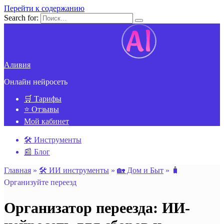
Перейти к содержанию
Search for:
Аливия
Онлайн нейросеть
🛒 Тарифы
⭐ Отзывы
Мой кабинет
🛠️ Инструменты
📰 Блог
Главная
»
🛠️ ИИ инструменты
»
🏡 Дом и Быт
»
🧳
Организуйте переезд
Организатор переезда: ИИ-