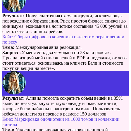
Результат:
Получена точная схема погрузки, исключающая
повреждение оборудования. Риск простоя бизнеса снижен до
минимума, экономия на логистике составила 45 000 рублей за
счет отказа от лишних рейсов.
Кейс: Сборы цифрового кочевника с жестким ограничением
по весу
Тема:
Международная авиа-релокация.
Запрос:
«У меня есть два чемодана по 23 кг и рюкзак.
Проанализируй мой список вещей в PDF и подскажи, от чего
стоит отказаться, основываясь на климате Бали и стоимости
покупки вещей на месте».
Результат:
Аливия помогла сократить объем вещей на 35%,
выделив неактуальную теплую одежду и тяжелые книги,
которые были найдены в электронном виде. Пользователь
избежал доплаты за перевес в размере 150 долларов.
Кейс: Маркировка библиотеки из 1000 томов и коллекции
винила
Тема:
Узкоспециализированная упаковка ценностей.