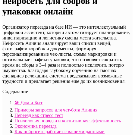
нейросеть для сборов и
упаковки онлайн
Организатор переезда на базе ИИ — это интеллектуальный
цифровой ассистент, который автоматизирует планирование,
инвентаризацию и логистику смены места жительства.
Нейросеть Аливия анализирует ваши списки вещей,
фотографии коробок и документы, формируя
персонализированные чек-листы, схемы маркировки и
оптимальные графики упаковки, что позволяет сократить
время на сборы в 3–4 раза и полностью исключить потерю
имущества. Благодаря глубокому обучению на тысячах
сценариев релокации, система предсказывает возможные
трудности и предлагает решения еще до их возникновения.
Содержание
🛠️ Дом и Быт
Примеры запросов для чат-бота Аливия
Переезд как стресс-тест
Психология порядка и когнитивная эффективность
Экономика переезда
Как нейросеть работает с вашими данными