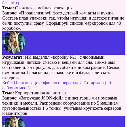
без потерь
Тема:
Сложная семейная релокация.
Запрос:
«Проанализируй фото детской комнаты и кухни.
Составь план упаковки так, чтобы игрушки и детское питание
были доступны сразу. Сформируй список маркировок для 40
коробок».
Результат:
ИИ выделил «коробку №1» с любимыми
игрушками, детской смесью и вещами для сна. Также был
составлен план прогулок для собаки в новом районе. Семья
сэкономила 12 часов на распаковке и избежала детских
истерик.
Кейс: Оптимизация офисного переезда ИТ-стартапа (20
рабочих мест)
Тема:
Корпоративная логистика.
Запрос:
«Загружаю JSON-файл с инвентарными номерами
техники и мебели. Распредели оборудование по 5 машинам
грузоподъемностью 1.5 тонны, учитывая хрупкость серверов
и мониторов».