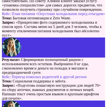
самостоятельно. По совету Аливии клиент заказал услугу
«упаковка специалистом» для самых дорогих предметов, что
позволило получить страховку при случайном повреждении.
Кейс: План питания «Опустоши холодильник перед отъездом»
Тема:
Бытовая оптимизация и Zero Waste.
Запрос:
«Прикрепляю фото содержимого холодильника и
список круп. Составь меню на 5 дней для 3 человек, чтобы к
моменту отключения питания холодильник был абсолютно
пуст».
Результат:
Сформирован полноценный рацион с
использованием всех остатков. Выброшено 0 кг еды,
сэкономлено время и деньги на походах в магазин в
предпраздничной суете.
Кейс: Переезд пожилых родителей в другой регион
Тема:
Социальная поддержка и забота.
Запрос:
«Подготовь пошаговую инструкцию для людей 70+
по сбору аптечки, важных документов и личных вещей.
Напиши текст очень простым языком и крупным шрифтом
для печати».