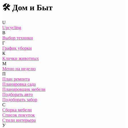
🛠️ Дом и Быт
U
Upcycling
В
Выбор техники
Г
График уборки
К
Клички животных
М
Меню на неделю
П
План ремонта
Планировка сада
Планировщик мебели
Подборать авто
Подоборать забор
С
Сборка мебели
Список покупок
Стили интерьера
У