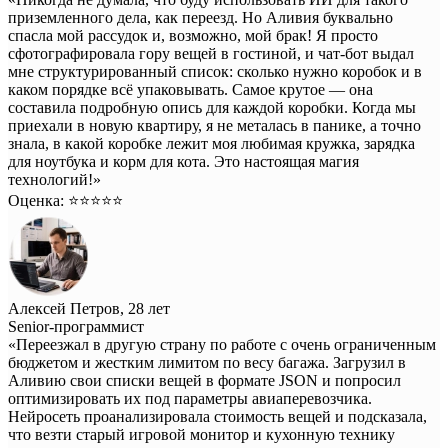
приземленного дела, как переезд. Но Аливия буквально
спасла мой рассудок и, возможно, мой брак! Я просто
сфотографировала гору вещей в гостиной, и чат-бот выдал
мне структурированный список: сколько нужно коробок и в
каком порядке всё упаковывать. Самое крутое — она
составила подробную опись для каждой коробки. Когда мы
приехали в новую квартиру, я не металась в панике, а точно
знала, в какой коробке лежит моя любимая кружка, зарядка
для ноутбука и корм для кота. Это настоящая магия
технологий!»
Оценка: ⭐️⭐️⭐️⭐️⭐️
Алексей Петров, 28 лет
Senior-программист
«Переезжал в другую страну по работе с очень ограниченным
бюджетом и жестким лимитом по весу багажа. Загрузил в
Аливию свои списки вещей в формате JSON и попросил
оптимизировать их под параметры авиаперевозчика.
Нейросеть проанализировала стоимость вещей и подсказала,
что везти старый игровой монитор и кухонную технику