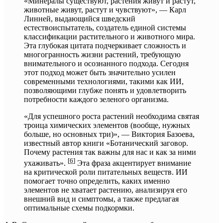
«Минералы существуют, растения живут и растут,
животные живут, растут и чувствуют», — Карл
Линней, выдающийся шведский
естествоиспытатель, создатель единой системы
классификации растительного и животного мира.
Эта глубокая цитата подчеркивает сложность и
многогранность жизни растений, требующую
внимательного и осознанного подхода. Сегодня
этот подход может быть значительно усилен
современными технологиями, такими как ИИ,
позволяющими глубже понять и удовлетворить
потребности каждого зеленого организма.
«Для успешного роста растений необходима святая
троица химических элементов (вообще, нужных
больше, но основных три)», — Виктория Базоева,
известный автор книги «Ботанический заговор.
Почему растения так важны для нас и как за ними
[
6
]
ухаживать».
Эта фраза акцентирует внимание
на критической роли питательных веществ. ИИ
помогает точно определить, каких именно
элементов не хватает растению, анализируя его
внешний вид и симптомы, а также предлагая
оптимальные схемы подкормки.