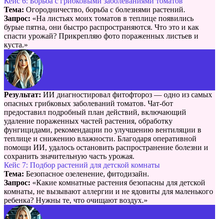
Кейс 6: Борьба с грибковыми заболеваниями томатов
Тема:
Огородничество, борьба с болезнями растений.
Запрос:
«На листьях моих томатов в теплице появились
бурые пятна, они быстро распространяются. Что это и как
спасти урожай? Прикрепляю фото пораженных листьев и
куста.»
Результат:
ИИ диагностировал фитофтороз — одно из самых
опасных грибковых заболеваний томатов. Чат-бот
предоставил подробный план действий, включающий
удаление пораженных частей растения, обработку
фунгицидами, рекомендации по улучшению вентиляции в
теплице и снижению влажности. Благодаря оперативной
помощи ИИ, удалось остановить распространение болезни и
сохранить значительную часть урожая.
Кейс 7: Подбор растений для детской комнаты
Тема:
Безопасное озеленение, фитодизайн.
Запрос:
«Какие комнатные растения безопасны для детской
комнаты, не вызывают аллергии и не ядовиты для маленького
ребенка? Нужны те, что очищают воздух.»