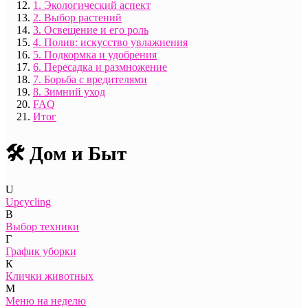
1. Экологический аспект
2. Выбор растений
3. Освещение и его роль
4. Полив: искусство увлажнения
5. Подкормка и удобрения
6. Пересадка и размножение
7. Борьба с вредителями
8. Зимний уход
FAQ
Итог
🛠️ Дом и Быт
U
Upcycling
В
Выбор техники
Г
График уборки
К
Клички животных
М
Меню на неделю