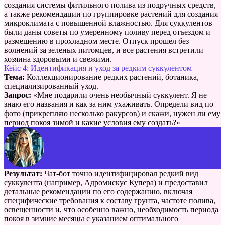
создания системы фитильного полива из подручных средств,
а также рекомендации по группировке растений для создания
микроклимата с повышенной влажностью. Для суккулентов
были даны советы по умеренному поливу перед отъездом и
размещению в прохладном месте. Отпуск прошел без
волнений за зеленых питомцев, и все растения встретили
хозяина здоровыми и свежими.
Кейс 4: Идентификация и уход за редким суккулентом
Тема:
Коллекционирование редких растений, ботаника,
специализированный уход.
Запрос:
«Мне подарили очень необычный суккулент. Я не
знаю его названия и как за ним ухаживать. Определи вид по
фото (прикрепляю несколько ракурсов) и скажи, нужен ли ему
период покоя зимой и какие условия ему создать?»
Результат:
Чат-бот точно идентифицировал редкий вид
суккулента (например, Адромискус Купера) и предоставил
детальные рекомендации по его содержанию, включая
специфические требования к составу грунта, частоте полива,
освещенности и, что особенно важно, необходимость периода
покоя в зимние месяцы с указанием оптимального