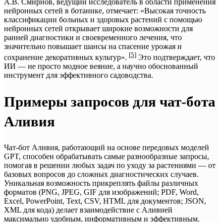
А.В. Смирнов, ведущий исследователь в области применения
нейронных сетей в ботанике, отмечает: «Высокая точность
классификации больных и здоровых растений с помощью
нейронных сетей открывает широкие возможности для
ранней диагностики и своевременного лечения, что
значительно повышает шансы на спасение урожая и
[
5
]
сохранение декоративных культур».
Это подтверждает, что
ИИ — не просто модное веяние, а научно обоснованный
инструмент для эффективного садоводства.
Примеры запросов для чат-бота
Аливия
Чат-бот Аливия, работающий на основе передовых моделей
GPT, способен обрабатывать самые разнообразные запросы,
помогая в решении любых задач по уходу за растениями — от
базовых вопросов до сложных диагностических случаев.
Уникальная возможность прикреплять файлы различных
форматов (PNG, JPEG, GIF для изображений; PDF, Word,
Excel, PowerPoint, Text, CSV, HTML для документов; JSON,
XML для кода) делает взаимодействие с Аливией
максимально удобным, информативным и эффективным.