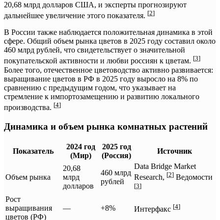
20,68 млрд долларов США, и эксперты прогнозируют
[
2
]
дальнейшее увеличение этого показателя.
В России также наблюдается положительная динамика в этой
сфере. Общий объем рынка цветов в 2025 году составил около
460 млрд рублей, что свидетельствует о значительной
[
3
]
покупательской активности и любви россиян к цветам.
Более того, отечественное цветоводство активно развивается:
выращивание цветов в РФ в 2025 году выросло на 8% по
сравнению с предыдущим годом, что указывает на
стремление к импортозамещению и развитию локального
[
4
]
производства.
Динамика и объем рынка комнатных растений
2024 год
2025 год
Показатель
Источник
(Мир)
(Россия)
Data Bridge Market
20,68
460 млрд
[
2
]
Объем рынка
млрд
Research,
Ведомости
рублей
долларов
[
3
]
Рост
[
4
]
выращивания
—
+8%
Интерфакс
цветов (РФ)