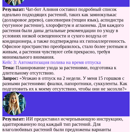
Результат:
Чат-бот Аливия составил подробный список
идеально подходящих растений, таких как замиокулькас
(долларовое дерево), сансевиерия (тещин язык), аспидистра
(чугунное растение), хлорофитум и аглаонема. Для каждого
растения были даны детальные рекомендации по уходу в
условиях низкой освещенности и сухого воздуха от
кондиционера, а также подтверждена их гипоаллергенность.
Офисное пространство преобразилось, стало более уютным и
живым, а растения чувствуют себя прекрасно, требуя
минимального внимания.
Кейс 3: Автоматизация полива на время отпуска
Тема:
Планирование ухода за растениями, подготовка к
длительному отсутствию.
Запрос:
«Уезжаю в отпуск на 2 недели. У меня 15 горшков с
разными растениями: фиалки, папоротники, суккуленты. Как
подготовить их к моему отсутствию, чтобы они не засохли?»
Результат:
ИИ предоставил исчерпывающую инструкцию,
адаптированную под каждый тип растений. Для
влаголюбивых растений были предложены варианты