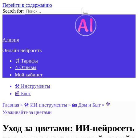
Перейти к содержанию
Search for:
Аливия
Онлайн нейросеть
🛒 Тарифы
⭐ Отзывы
Мой кабинет
🛠️ Инструменты
📰 Блог
Главная
»
🛠️ ИИ инструменты
»
🏡 Дом и Быт
»
💐
Ухаживайте за цветами
Уход за цветами: ИИ-нейросеть