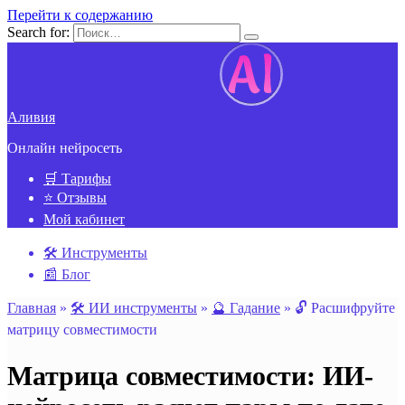
Перейти к содержанию
Search for:
Аливия
Онлайн нейросеть
🛒 Тарифы
⭐ Отзывы
Мой кабинет
🛠️ Инструменты
📰 Блог
Главная
»
🛠️ ИИ инструменты
»
🔮 Гадание
»
🔓 Расшифруйте
матрицу совместимости
Матрица совместимости: ИИ-