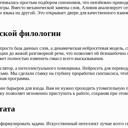
ничивалась простым подбором синонимов, что неизбежно привод
гры. Вместо механической замены слов, Аливия анализирует сем
го языка на другой. Это открывает двери для качественного взаи
шской филологии
просто база данных слов, а динамическая нейросетевая модель,
ии до живой разговорной речи, что позволяет ей безошибочно о
ожет полностью изменить смысл всего высказывания.
слятор, а интеллектуального помощника. Нейросеть для перевода
ьмо. Мы сделали ставку на глубину проработки синтаксиса, что
рная программа.
е барьеров для входа. Вам не нужно проходить утомительную п
ку позволяет мгновенно приступить к работе, сохраняя при это
тата
 формулировать задачи. Искусственный интеллект лучше всего сп