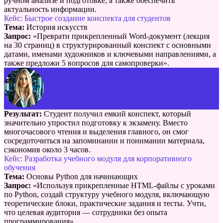
ручном анализе и подготовке, а также обеспечить
актуальность информации.
Кейс: Быстрое создание конспекта для студентов
Тема:
История искусств
Запрос:
«Преврати прикрепленный Word-документ (лекция
на 30 страниц) в структурированный конспект с основными
датами, именами художников и ключевыми направлениями, а
также предложи 5 вопросов для самопроверки».
Результат:
Студент получил емкий конспект, который
значительно упростил подготовку к экзамену. Вместо
многочасового чтения и выделения главного, он смог
сосредоточиться на запоминании и понимании материала,
сэкономив около 3 часов.
Кейс: Разработка учебного модуля для корпоративного
обучения
Тема:
Основы Python для начинающих
Запрос:
«Используя прикрепленные HTML-файлы с уроками
по Python, создай структуру учебного модуля, включающую
теоретические блоки, практические задания и тесты. Учти,
что целевая аудитория — сотрудники без опыта
программирования».