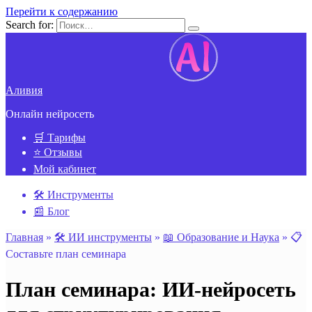
Перейти к содержанию
Search for:
Аливия
Онлайн нейросеть
🛒 Тарифы
⭐ Отзывы
Мой кабинет
🛠️ Инструменты
📰 Блог
Главная
»
🛠️ ИИ инструменты
»
📖 Образование и Наука
»
📋
Составьте план семинара
План семинара: ИИ-нейросеть