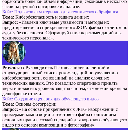
обработать большой объем информации, сэкономив несколько
часов на ручной сортировке и анализе.
Кейс: Подготовка материалов для технического брифинга
Тема:
Кибербезопасность и защита данных
Запрос:
«Извлеки ключевые уязвимости и методы их
предотвращения из прикрепленного JSON-файла с отчетом по
аудиту безопасности. Сформируй список рекомендаций для
технического персонала».
Результат:
Руководитель IT-отдела получил четкий и
структурированный список рекомендаций по улучшению
кибербезопасности, основанный на анализе сложных
технических данных. Это позволило оперативно принять
меры и повысить уровень защиты систем, сэкономив время на
дешифровке отчета.
Кейс: Создание сценария для обучающего видео
Тема:
Основы фотографии
Запрос:
«На основе прикрепленных JPEG-изображений с
примерами композиции и текстового файла с описанием
основных правил, создай сценарий для короткого обучающего
видео по основам композиции в фотографии».