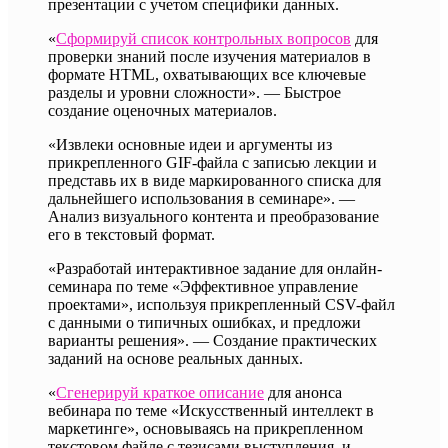
презентации с учетом специфики данных.
«
Сформируй список контрольных вопросов
для
проверки знаний после изучения материалов в
формате HTML, охватывающих все ключевые
разделы и уровни сложности». — Быстрое
создание оценочных материалов.
«Извлеки основные идеи и аргументы из
прикрепленного GIF-файла с записью лекции и
представь их в виде маркированного списка для
дальнейшего использования в семинаре». —
Анализ визуального контента и преобразование
его в текстовый формат.
«Разработай интерактивное задание для онлайн-
семинара по теме «Эффективное управление
проектами», используя прикрепленный CSV-файл
с данными о типичных ошибках, и предложи
варианты решения». — Создание практических
заданий на основе реальных данных.
«
Сгенерируй краткое описание
для анонса
вебинара по теме «Искусственный интеллект в
маркетинге», основываясь на прикрепленном
текстовом файле с тезисами выступления, и