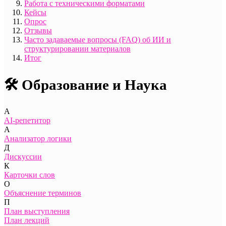
Работа с техническими форматами
Кейсы
Опрос
Отзывы
Часто задаваемые вопросы (FAQ) об ИИ и
структурировании материалов
Итог
🛠️ Образование и Наука
A
AI-репетитор
А
Анализатор логики
Д
Дискуссии
К
Карточки слов
О
Объяснение терминов
П
План выступления
План лекций