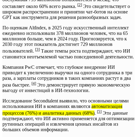
[
2
]
составляет около 60% всего рынка.
Это свидетельствует о
широком распространении и принятии чат-ботов на основе
GPT как инструмента для решения разнообразных задач.
По оценкам AltIndex, в 2025 году искусственный интеллект
ежедневно использовали 378 миллионов человек, что на 65
миллионов больше, чем в 2024 году. Прогнозируется, что к
2030 году этот показатель достигнет 729 миллионов
[
3
]
пользователей.
Такие темпы роста подтверждают, что ИИ
становится неотъемлемой частью повседневной деятельности.
Компания PwC отмечает, что глубокое внедрение ИИ
приводит к увеличению выручки на одного сотрудника в три
раза, а зарплаты сотрудников в таких компаниях растут в два
[
4
]
раза быстрее.
Это демонстрирует прямую экономическую
выгоду от инвестиций в ИИ-технологии.
Исследование Secondtalent выявило, что основными целями
использования ИИ в компаниях являются
автоматизация
[
5
]
процессов (76%) и аналитика данных (68%)
.
Эти данные
подтверждают, что ИИ активно применяется для оптимизации
рутинных операций и извлечения ценных инсайтов из
больших объемов информации.