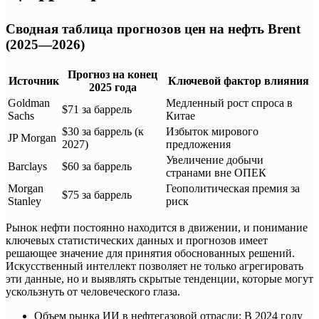
Сводная таблица прогнозов цен на нефть Brent
(2025—2026)
Прогноз на конец
Источник
Ключевой фактор влияния
2025 года
Goldman
Медленный рост спроса в
$71 за баррель
Sachs
Китае
$30 за баррель (к
Избыток мирового
JP Morgan
2027)
предложения
Увеличение добычи
Barclays
$60 за баррель
странами вне ОПЕК
Morgan
Геополитическая премия за
$75 за баррель
Stanley
риск
Рынок нефти постоянно находится в движении, и понимание
ключевых статистических данных и прогнозов имеет
решающее значение для принятия обоснованных решений.
Искусственный интеллект позволяет не только агрегировать
эти данные, но и выявлять скрытые тенденции, которые могут
ускользнуть от человеческого глаза.
Объем рынка ИИ в нефтегазовой отрасли: В 2024 году