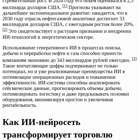
стремительный рост. В 2024 году его объем оценивался в 2,5
[
1
]
миллиарда долларов США.
Прогнозы указывают на
дальнейшее экспоненциальное развитие: ожидается, что к
2030 году отрасль нефтегазовой аналитики достигнет 33
миллиардов долларов США, с ежегодным ростом более 20%.
[
2
]
Это свидетельствует о растущем признании и внедрении
ИИ-технологий в энергетическом секторе.
Использование генеративного ИИ в процессах поиска,
добычи и переработки нефти и газа способно принести
[
3
]
компаниям экономию до 343 миллиардов рублей ежегодно.
Такие впечатляющие цифры подчеркивают не только
потенциал, но и уже реализованные преимущества ИИ в
оптимизации операционных расходов и повышении
эффективности. ИИ-системы способны анализировать
сейсмические данные, прогнозировать объемы добычи,
оптимизировать логистику и даже предсказывать поломки
оборудования, минимизируя простои и увеличивая
рентабельность.
Как ИИ-нейросеть
трансформирует торговлю