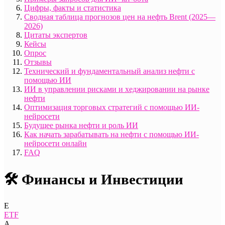
Цифры, факты и статистика
Сводная таблица прогнозов цен на нефть Brent (2025—
2026)
Цитаты экспертов
Кейсы
Опрос
Отзывы
Технический и фундаментальный анализ нефти с
помощью ИИ
ИИ в управлении рисками и хеджировании на рынке
нефти
Оптимизация торговых стратегий с помощью ИИ-
нейросети
Будущее рынка нефти и роль ИИ
Как начать зарабатывать на нефти с помощью ИИ-
нейросети онлайн
FAQ
🛠️ Финансы и Инвестиции
E
ETF
А