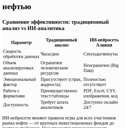
нефтью
Сравнение эффективности: традиционный
анализ vs ИИ-аналитика
Традиционный
ИИ-нейросеть
Параметр
анализ
Аливия
Скорость
Часы/дни
Секунды/минуты
обработки данных
Объем
Ограничен
Неограничен (Big
анализируемых
человеческим
Data)
данных
ресурсом
Эмоциональный
Присутствует (страх,
Полностью
фактор
жадность)
отсутствует
Работа с
Преимущественно
PDF, Excel, CSV,
форматами
текст/таблицы
изображения, код
Требует штата
Доступно онлайн
Доступность
аналитиков
24/7
ИИ-нейросети меняют правила игры для всех участников
рынка нефти — от крупных инвестиционных фондов до