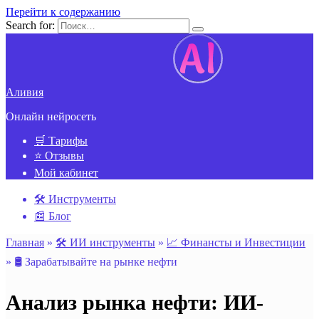
Перейти к содержанию
Search for:
Аливия
Онлайн нейросеть
🛒 Тарифы
⭐ Отзывы
Мой кабинет
🛠️ Инструменты
📰 Блог
Главная
»
🛠️ ИИ инструменты
»
📈 Финансты и Инвестиции
»
🛢️ Зарабатывайте на рынке нефти
Анализ рынка нефти: ИИ-