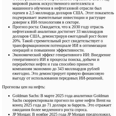
мировой рынок искусственного интеллекта и
машинного обучения в нефтегазовой отрасли был
оценен в 2,5 миллиарда долларов США. Этот показатель
подчеркивает значительные инвестиции и растущее
доверие к ИИ-технологиям в секторе.
Прогноз роста: Ожидается, что к 2030 году отрасль
нефтегазовой аналитики достигнет 33 миллиардов
долларов США, демонстрируя ежегодный рост более
20%. Такой стремительный рост свидетельствует о
трансформационном потенциале ИИ в оптимизации
операций и повышении эффективности.
Экономический эффект генеративного ИИ: Внедрение
генеративного ИИ в процессы поиска, добычи и
переработки нефти и газа способно принести
компаниям экономию до 343 миллиардов рублей
ежегодно. Это демонстрирует прямую финансовую
выгоду от использования передовых ИИ-решений.
Прогнозы цен на нефть:
Goldman Sachs: В марте 2025 года аналитики Goldman
Sachs скорректировали прогноз по цене нефти Brent на
конец 2025 года до 71 доллара за баррель. Это отражает
ожидания более медленного роста спроса.
JP Morgan: В ноябре 2025 года JP Morgan предположил,