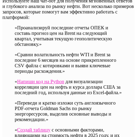
Используйте наш чат-бот для получения мгновенных ответов
и глубокого анализа по рынку нефти. Вот несколько примеров
запросов, которые помогут вам эффективно работать с
платформой:
«Проанализируй последние отчеты ОПЕК и
составь прогноз цен на Brent на следующий
квартал, учитывая текущую геополитическую
обстановку.»
«Сравни волатильность нефти WTI и Brent за
последние 6 месяцев на основе прикрепленного
CSV файла с котировками и выяви ключевые
периоды расхождения.»
«
Напиши код на Python
для визуализации
корреляции цен на нефть и курса доллара США за
последний год, используя данные из Excel-файла.»
«Переведи и кратко изложи суть англоязычного
PDF-отчета Goldman Sachs по рынку
энергоресурсов, выделив основные выводы и
рекомендации.»
«
Создай таблицу
с основными факторами,
влияющими на стоимость нефти в 2025 году, и их